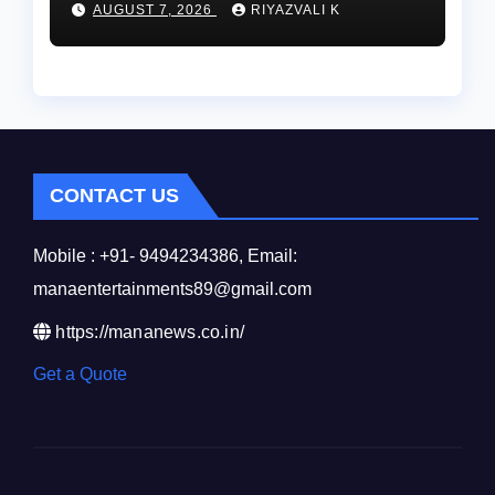
AUGUST 7, 2026
RIYAZVALI K
స్వాగతం…
CONTACT US
Mobile : +91- 9494234386, Email:
manaentertainments89@gmail.com
https://mananews.co.in/
Get a Quote