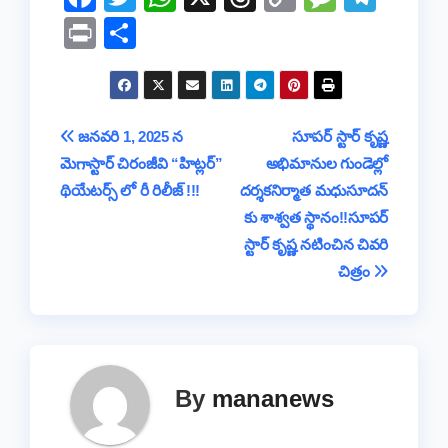
a
wi
h
hr
o
e
el
Pr
S
c
tt
at
e
p
ss
e
in
h
e
er
s
a
y
a
gr
t
ar
b
A
d
Li
g
a
e
Post
జనవరి 1, 2025 న
సూపర్ స్టార్ కృష్ణ
o
p
s
n
e
m
మెగాస్టార్ చిరంజీవి “హిట్లర్”
అభిమానుల గుండెల్లో
navigation
o
p
k
థియేటర్స్ లో రీ రిలీజ్ !!!
దర్శకనిర్మాత మధుసూదన్
k
కు శాశ్వత స్థానం!!సూపర్
స్టార్ కృష్ణ నటించిన చివరి
చిత్రం
By
mananews