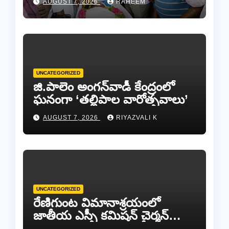
AUGUST 7, 2026
RAHEEM
వీడ్కోలు…
UNCATEGORIZED
జి.పాలెం అంగన్‌వాడీ కేంద్రంలో
ఘనంగా ‘తల్లిపాల వారోత్సవాలు’
AUGUST 7, 2026
RIYAZVALI K
UNCATEGORIZED
రేణిగుంట విమానాశ్రయంలో
జాతీయ ఎస్సీ కమిషన్ చైర్మన్
కిషోర్ మక్వానాకు ఘన