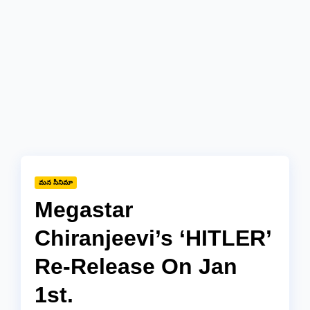
మన సినిమా
Megastar
Chiranjeevi’s ‘HITLER’
Re-Release On Jan
1st.