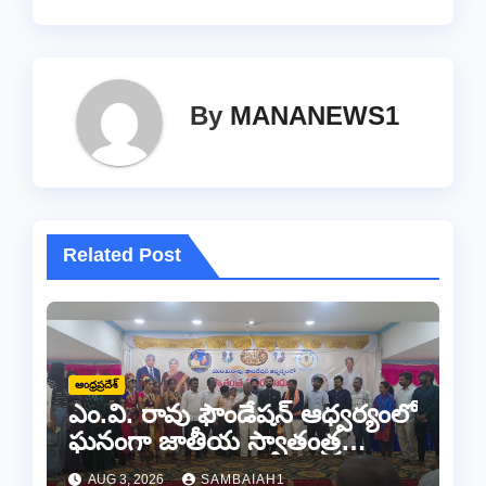
o
p
k
k
By
MANANEWS1
Related Post
ఆంధ్రప్రదేశ్
ఎం.వి. రావు ఫౌండేషన్ ఆధ్వర్యంలో
ఘనంగా జాతీయ స్వాతంత్ర
సమరయోధుల పురస్కారాలు
AUG 3, 2026
SAMBAIAH1