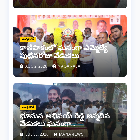
ప్రధానోత్సవం వేడుకలు
ఆంధ్రప్రదేశ్
కాణిపాకంలో ఘనంగా ఎమ్మెల్యే
పుట్టినరోజు వేడుకలు
AUG 2, 2026
NAGARAJA
ఆంధ్రప్రదేశ్
భూమన అభినయ్ రెడ్డి జన్మదిన
వేడుకలు ఘనంగా..
JUL 31, 2026
MANANEWS