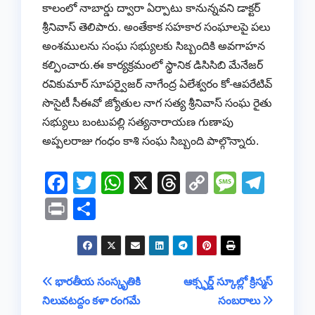
కాలంలో నాబార్డు ద్వారా ఏర్పాటు కానున్నవని డాక్టర్
శ్రీనివాస్ తెలిపారు. అంతేకాక సహకార సంఘాలపై పలు
అంశములను సంఘ సభ్యులకు సిబ్బందికి అవగాహన
కల్పించారు.ఈ కార్యక్రమంలో స్థానిక డిసిసిబి మేనేజర్
రవికుమార్ సూపర్వైజర్ నాగేంద్ర ఏలేశ్వరం కో-ఆపరేటివ్
సొసైటీ సీఈవో జ్యోతుల నాగ సత్య శ్రీనివాస్ సంఘ రైతు
సభ్యులు బంటుపల్లి సత్యనారాయణ గుణాపు
అప్పలరాజు గంధం కాశి సంఘ సిబ్బంది పాల్గొన్నారు.
F
T
W
X
T
C
M
T
a
wi
h
hr
o
e
el
Pr
S
c
tt
at
e
p
ss
e
in
h
e
er
s
a
y
a
gr
t
ar
b
A
d
Li
g
a
e
Post
భారతీయ సంస్కృతికి
ఆక్స్ఫర్డ్ స్కూల్లో క్రిస్మస్
o
p
s
n
e
m
నిలువటద్దం కళా రంగమే
సంబరాలు
navigation