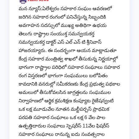
మన న్యూస్:ఏలేశ్వరం సహకార సంఘం ఆవరణలో
జరిగిన సహకార రంగంలో పనిచేస్తున్న సిబ్బందికి
అవగాహన సదస్సులో ముఖ్య అతిథిగా ఉభయ
తెలుగు రాష్ట్రాల సంయుక్త సమన్వయకర్త
సమన్వయకర్త డాక్టర్ ఎస్ ఎల్ ఎన్ టి శ్రీనివాస్
హాజరయ్యారు. ఈ సందర్భంగా ఆయన మాట్లాడుతూ
కేంద్ర సహకార మంత్రిత్వ శాఖలో తీసుకున్న నిర్ణయాల్లో
భాగంగా రాష్ట్రాల పరిధిలో సహకార సంఘాలు సహకార
రంగ విస్తరణలో భాగంగా సంఘములు బలోపేతం
కావడానికి వనరుల్లో సమీకరణకు కేంద్ర ప్రభుత్వ పథకాల
అమలులో తీసుకోవలసిన జాగ్రత్తలను సంఘముల
నిర్వాహణలో ఆర్థిక క్రమశిక్షణ కంప్యూట రైజేషన్వంటి
ఒక లక్ష మూడువేల నూతన మల్టీపర్పస్ ప్రాథమిక
పరపతి సహకార సంఘాలు ఒక లక్ష 6 వేల పాల
ఉత్పత్తిదారుల సంఘాలు స్పెషరీస్ 11వేల ఫిషరీస్
సహకార సంఘాలు రానున్న ఐదు సంవత్సరాల