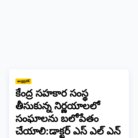
ఆంధ్రప్రదేశ్
కేంద్ర సహకార సంస్థ
తీసుకున్న నిర్ణయాలలో
సంఘాలను బలోపేతం
చేయాలి:డాక్టర్ ఎస్ ఎల్ ఎన్