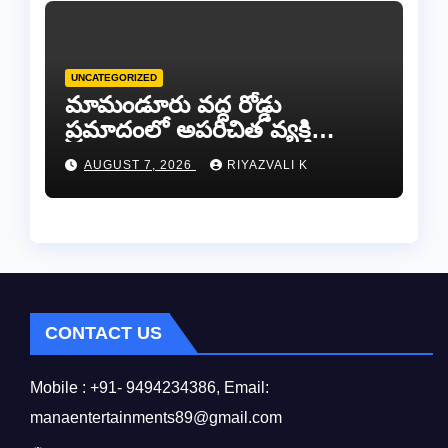
UNCATEGORIZED
​మామండూరు వద్ద రోడ్డు
ప్రమాదంలో అపరిచిత వ్యక్తి
మృతి…సమాచారం తెలిస్తే
AUGUST 7, 2026
RIYAZVALI K
రేణిగుంట పోలీసులను
సంప్రదించండి.
CONTACT US
Mobile : +91- 9494234386, Email:
manaentertainments89@gmail.com