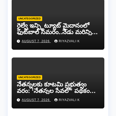
UNCATEGORIZED
రైల్వే ఇన్స్టిట్యూట్ మైదానంలో
ఫుట్‌బాల్ సమరం..నేడు మరిన్ని
జట్లు సిద్ధం!.
AUGUST 7, 2026
RIYAZVALI K
UNCATEGORIZED
​నేతన్నలకు కూటమి ప్రభుత్వం
వరం: ‘నేతన్నల సేవలో’ పథకం
ద్వారా ఏటా ₹25,000 ఆర్థిక
AUGUST 7, 2026
RIYAZVALI K
సాయం!