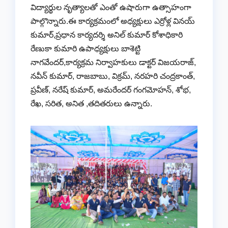
విద్యార్థుల నృత్యాలతో ఎంతో ఉషారుగా ఉత్సాహంగా
పాల్గొన్నారు.ఈ కార్యక్రమంలో అధ్యక్షులు ఎర్రోళ్ల వినయ్
కుమార్,ప్రధాన కార్యదర్శి అనిల్ కుమార్ కోశాధికారి
రేణుకా కుమారి ఉపాధ్యక్షులు బాశెట్టి
నాగవేందర్,కార్యక్రమ నిర్వాహకులు డాక్టర్ విజయరాజ్,
నవీన్ కుమార్, రాజబాబు, విక్రమ్, నరహరి చంద్రకాంత్,
ప్రవీణ్, నరేష్ కుమార్, అమరేందర్ గంగమోహన్, శోభ,
రేఖ, సరిత, అనిత ,తదితరులు ఉన్నారు.