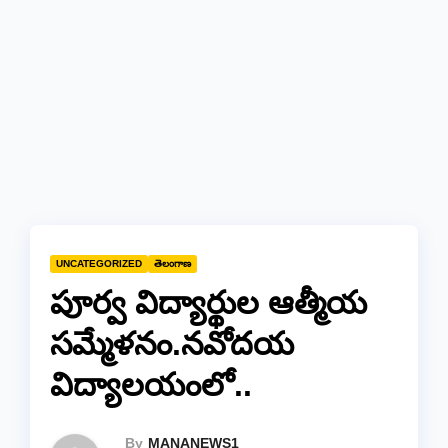
UNCATEGORIZED
తెలంగాణ
పూర్వ విద్యార్థుల ఆత్మీయ
సమ్మేళనం.నవోదయ
విద్యాలయంలో..
By
MANANEWS1