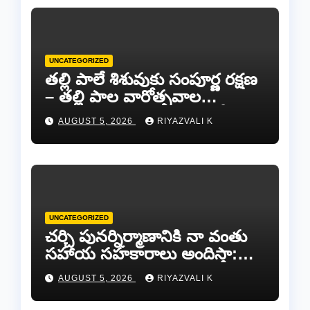
UNCATEGORIZED
తల్లి పాలే శిశువుకు సంపూర్ణ రక్షణ
– తల్లి పాల వారోత్సవాల
సందర్భంగా అవగాహన ర్యాలీ…
AUGUST 5, 2026
RIYAZVALI K
UNCATEGORIZED
చర్చి పునర్నిర్మాణానికి నా వంతు
సహాయ సహకారాలు అందిస్తా:
చంద్రగిరి ఎమ్మెల్యే పులివర్తి నాని.
AUGUST 5, 2026
RIYAZVALI K