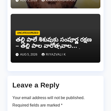
AUG 5, 2026
KARRANAGARAJU
UNCATEGORIZED
తల్లి పాలే శిశువుకు సంపూర్ణ రక్షణ
– తల్లి పాల వారోత్సవాల
సందర్భంగా అవగాహన ర్యాలీ…
AUG 5, 2026
RIYAZVALI K
Leave a Reply
Your email address will not be published.
Required fields are marked
*