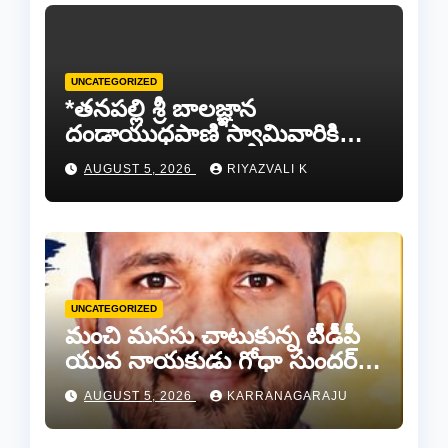
UNCATEGORIZED
*తనపల్లి శ్రీ బాలజ్ఞాన
దండాయుధపాణి స్వామివారికి
పట్టువస్త్రాలు సమర్పించిన తుడా
AUGUST 5, 2026
RIYAZVALI K
ఛైర్మన్ డాక్టర్ డాలర్స్ దివాకర్
రెడ్డి…
UNCATEGORIZED
మంచి మనసు చాటుకున్న టీడీపీ
యువ నాయకుడు గోధా సుందర్
రెడ్డి.
AUGUST 5, 2026
KARRANAGARAJU