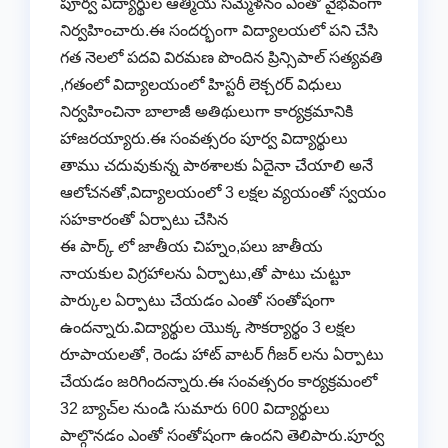
పూర్వ విద్యార్థుల ఆత్మీయ సమ్మేళనం ఎంతో వైభవంగా
నిర్వహించారు.ఈ సందర్భంగా విద్యాలయలో పని చేసి
గత నెలలో పదవి విరమణ పొందిన ప్రిన్సిపాల్ సత్యవతి
,గతంలో విద్యాలయంలో హిస్టరీ లెక్చరర్ విధులు
నిర్వహించినా బాలాజీ అతిథులుగా కార్యక్రమానికి
హాజరయ్యారు.ఈ సంవత్సరం పూర్వ విద్యార్థులు
తాము చదువుకున్న పాఠశాలకు ఏదైనా చేయాలి అనే
ఆలోచనతో,విద్యాలయంలో 3 లక్షల వ్యయంతో స్వయం
సహకారంతో ఏర్పాటు చేసిన
ఈ పార్క్ లో జాతీయ చిహ్నం,పలు జాతీయ
నాయకుల విగ్రహాలను ఏర్పాటు,తో పాటు చుట్టూ
పార్కుల ఏర్పాటు చేయడం ఎంతో సంతోషంగా
ఉందన్నారు.విద్యార్థుల యొక్క సౌకర్యార్థం 3 లక్షల
రూపాయలతో, రెండు హాట్ వాటర్ గీజర్ లను ఏర్పాటు
చేయడం జరిగిందన్నారు.ఈ సంవత్సరం కార్యక్రమంలో
32 బ్యాచ్‌ల నుండి సుమారు 600 విద్యార్థులు
పాల్గొనడం ఎంతో సంతోషంగా ఉందని తెలిపారు.పూర్వ