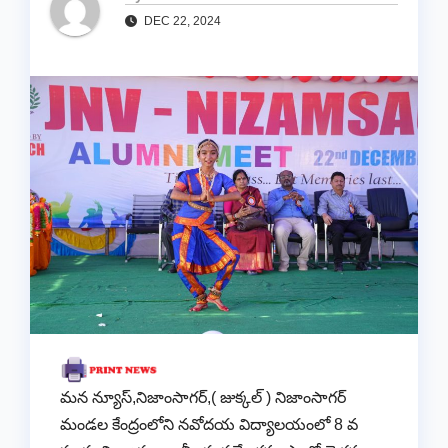
DEC 22, 2024
మన న్యూస్,నిజాంసాగర్,( జుక్కల్ ) నిజాంసాగర్
మండల కేంద్రంలోని నవోదయ విద్యాలయంలో 8 వ