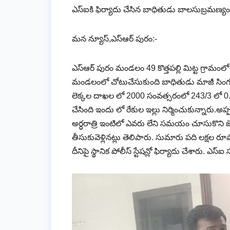
ఎస్ఐకి ఫిర్యాదు చేసిన బాధితుడు బాలసుబ్రమణ్యం రె
మన న్యూస్,ఎస్ఆర్ పురం:-
ఎస్ఆర్ పురం మండలం 49 కొత్తపల్లి మిట్ట గ్రామం
మండలంలో చోటుచేసుకుంది బాధితుడు మాజీ సింగల్ వి
లెక్కల దాఖల లో 2000 సంవత్సరంలో 243/3 లో 0.3
చేసింది ఇందు లో రేకుల ఇల్లు నిర్మించుకున్నారు.అప్పట
అర్ధరాత్రి ఇంటిలో ఎవరు లేని సమయం చూసుకొని 
తీసుకువెళ్లినట్లు తెలిపారు. సుమారు పది లక్షల రూ
దీనిపై స్థానిక పోలీస్ స్టేషన్లో ఫిర్యాదు చేశారు. ఎస్