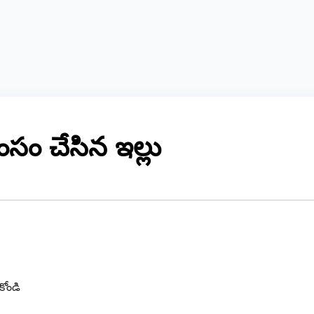
ంసం చేసిన ఇల్లు
కోండి