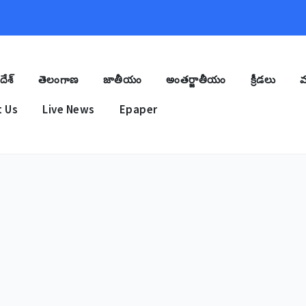
దేశ్
తెలంగాణ
జాతీయం
అంతర్జాతీయం
క్రీడలు
మ
 Us
Live News
Epaper