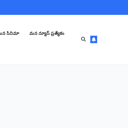
న సినిమా
మన న్యూస్ ప్రత్యేకం