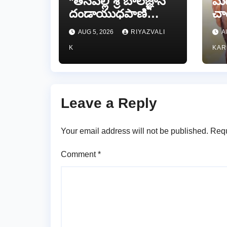
*తనపల్లి శ్రీ బాలజ్ఞాన
మం
దండాయుధపాణి
చా
స్వామివారికి
య
AUG 5, 2026
RIYAZVALI
A
పట్టువస్త్రాలు
గోధ
K
KAR
సమర్పించిన తుడా
ఛైర్మన్ డాక్టర్ డాలర్స్
దివాకర్ రెడ్డి…
Leave a Reply
Your email address will not be published.
Requ
Comment
*