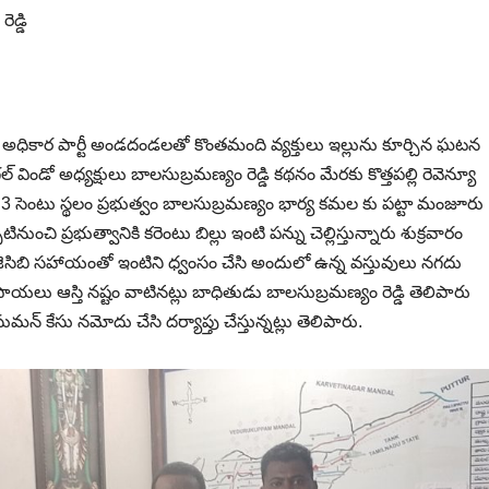
డ్డి
లో అధికార పార్టీ అండదండలతో కొంతమంది వ్యక్తులు ఇల్లును కూర్చిన ఘటన
ండో అధ్యక్షులు బాలసుబ్రమణ్యం రెడ్డి కథనం మేరకు కొత్తపల్లి రెవెన్యూ
 సెంటు స్థలం ప్రభుత్వం బాలసుబ్రమణ్యం భార్య కమల కు పట్టా మంజూరు
ినుంచి ప్రభుత్వానికి కరెంటు బిల్లు ఇంటి పన్ను చెల్లిస్తున్నారు శుక్రవారం
జెసిబి సహాయంతో ఇంటిని ధ్వంసం చేసి అందులో ఉన్న వస్తువులు నగదు
పాయలు ఆస్తి నష్టం వాటినట్లు బాధితుడు బాలసుబ్రమణ్యం రెడ్డి తెలిపారు
ఐ సుమన్ కేసు నమోదు చేసి దర్యాప్తు చేస్తున్నట్లు తెలిపారు.