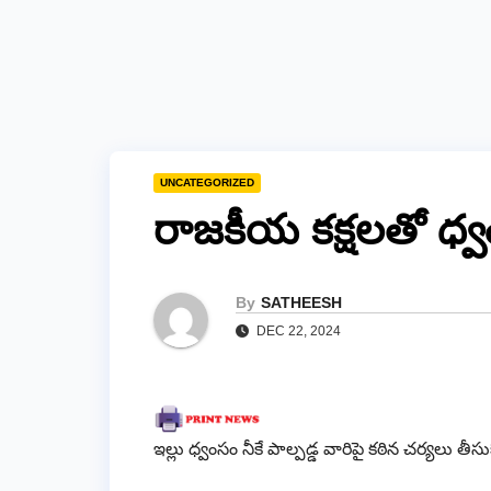
UNCATEGORIZED
రాజకీయ కక్షలతో ధ్వ
By
SATHEESH
DEC 22, 2024
ఇల్లు ధ్వంసం నీకే పాల్పడ్డ వారిపై కఠిన చర్యలు తీసు