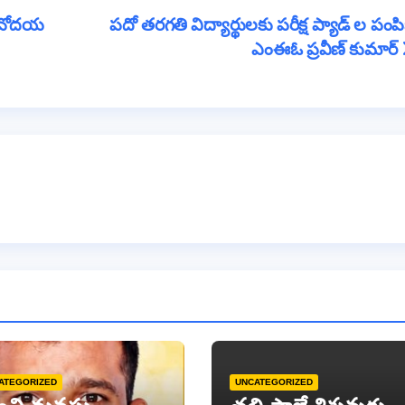
gr
e
.నవోదయ
పదో తరగతి విద్యార్థులకు పరీక్ష ప్యాడ్ ల పంపి
a
ఎంఈఓ ప్రవీణ్ కుమార్
m
ATEGORIZED
UNCATEGORIZED