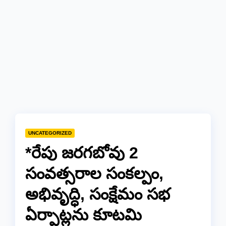
UNCATEGORIZED
*రేపు జరగబోవు 2
సంవత్సరాల సంకల్పం,
అభివృద్ధి, సంక్షేమం సభ
ఏర్పాట్లను కూటమి