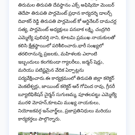
తిరుమల తిరుపతి దేవస్థానం ఎక్స్ అఫిషియో మెంబర్
తెదేపా తిరుపతి పార్లమెంట్ ప్రధాన కార్యదర్శి డాలర్స్
దివాకర్ రెడ్డి తిరుపతి పార్లమెంట్ కో ఆర్డినేటర్ దామచర్ల
సత్య, పార్లమెంట్ అధ్యక్షులు పనబాక లక్ష్మి, చంద్రగిరి
ఎమ్మెల్యే పులివర్తి నాని, కూటమి ప్రముఖ నాయకులతో
కలిసి క్షేత్రస్థాయిలో పరిశీలించారు.భారీ సంఖ్యలో
తరలిరానున్న ప్రజలకు, మహిళలకు ఎలాంటి
ఇబ్బందులు కలగకుండా గ్యాలరీలు, జర్మన్ షెడ్లు,
మరియు పటిష్టమైన వేదిక ఏర్పాట్లను
పర్యవేక్షించారు.ఈ కార్యక్రమంలో తిరుపతి జిల్లా కలెక్టర్
వెంకటేశ్వర్లు, జాయింట్ కలెక్టర్ ఆర్ గోవింద రావు, గ్రీనరీ
బ్యూటిఫికేషన్ చైర్మన్ సుగుణమ్మ, పూతలపట్టు ఎమ్మెల్యే
మురళి మోహన్,కూటమి ముఖ్య నాయకులు,
నియోజకవర్గ ఇన్‌చార్జ్‌లు, ప్రజాప్రతినిధులు మరియు
కార్యకర్తలు పాల్గొన్నారు.