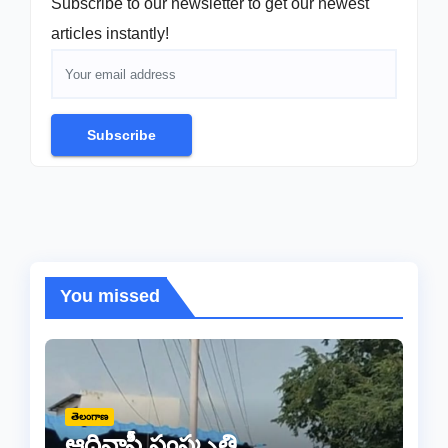
Subscribe to our newsletter to get our newest
articles instantly!
Subscribe
You missed
తెలంగాణ
ఆదివాసీ సంస్కృతి,