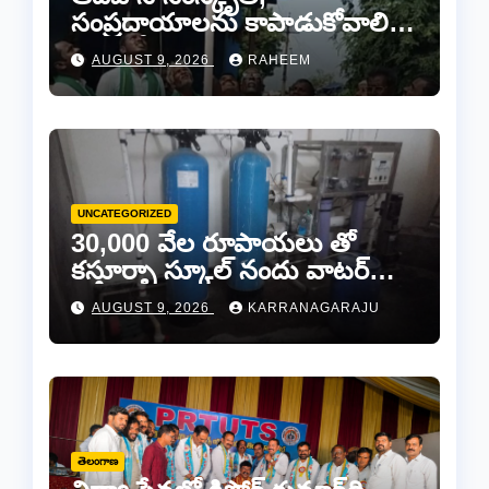
సంప్రదాయాలను కాపాడుకోవాలి…
ఆదివాసీ నాయకపోడ్ జిల్లా
AUGUST 9, 2026
RAHEEM
అధ్యక్షులు మొట్ట పెంటయ్య
UNCATEGORIZED
30,000 వేల రూపాయలు తో
కస్తూర్బా స్కూల్ నందు వాటర్
ప్లాంట్ మరమ్మతులకి “చెక్”..
AUGUST 9, 2026
KARRANAGARAJU
తెలంగాణ