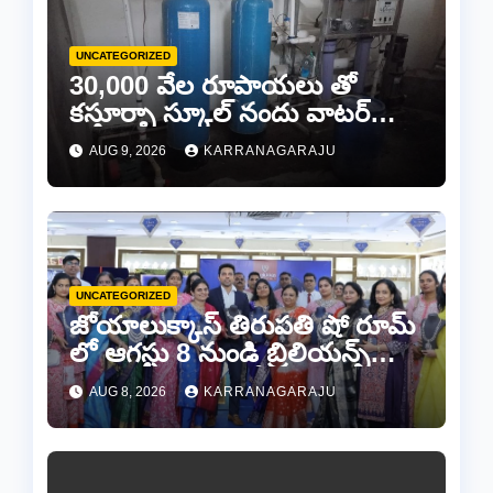
UNCATEGORIZED
30,000 వేల రూపాయలు తో
కస్తూర్బా స్కూల్ నందు వాటర్
ప్లాంట్ మరమ్మతులకి “చెక్”..
AUG 9, 2026
KARRANAGARAJU
UNCATEGORIZED
జోయాలుక్కాస్ తిరుపతి షో రూమ్
లో ఆగస్టు 8 నుండి బ్రిలియన్స్
డైమండ్ జ్యాయలరీ షో..
AUG 8, 2026
KARRANAGARAJU