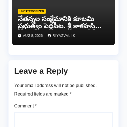
UNCATEGORIZED
నేతన్నల సంక్షేమానికి కూటమి
ప్రభుత్వం పెద్దపీట. శ్రీ కాళహస్తి
ఎమ్మెల్యే బొజ్జల వెంకట సుధీర్ రెడ్డి.
AUG 8, 2026
RIYAZVALI K
Leave a Reply
Your email address will not be published.
Required fields are marked
*
Comment
*