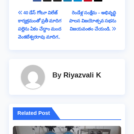
t
ar
b
A
d
Li
g
a
e
Post
40 డేస్ గోటూ విలేజ్
రెండేళ్ల సంక్షేమ – అభివృద్ధి
o
p
s
n
e
m
కార్యక్రమంతో ప్రతీ మాదిగ
పాలన విజయోత్సవ సభను
navigation
o
p
k
పల్లెను ఏకం చేద్దాం మంద
విజయవంతం చేయండి.
k
వెంకటేశ్వరరావు మాదిగ..
By
Riyazvali K
Related Post