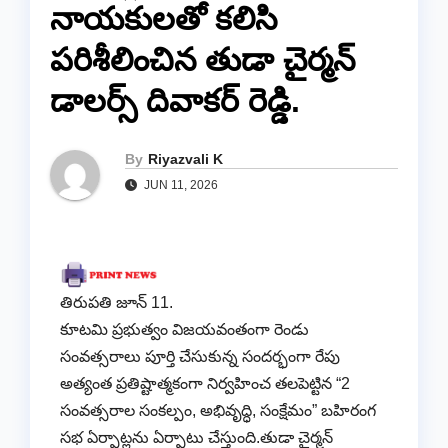
నాయకులతో కలిసి
పరిశీలించిన తుడా చైర్మన్
డాలర్స్ దివాకర్ రెడ్డి.
By
Riyazvali K
JUN 11, 2026
తిరుపతి జూన్ 11.
కూటమి ప్రభుత్వం విజయవంతంగా రెండు
సంవత్సరాలు పూర్తి చేసుకున్న సందర్భంగా రేపు
అత్యంత ప్రతిష్టాత్మకంగా నిర్వహించ తలపెట్టిన “2
సంవత్సరాల సంకల్పం, అభివృద్ధి, సంక్షేమం” బహిరంగ
సభ ఏర్పాట్లను ఏర్పాటు చేస్తుంది.తుడా చైర్మన్