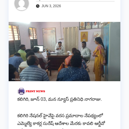
JUN 3, 2026
కలిగిరి, జూన్ 03, మన న్యూస్ ప్రతినిధి నాగరాజు.
కలిగిరి నేషనల్ హైవేపై వరస ప్రమాదాల నేపథ్యంలో
ఎమ్మెల్యే కాకర్ల సురేష్ ఆదేశాల మేరకు కావలి ఆర్డీవో