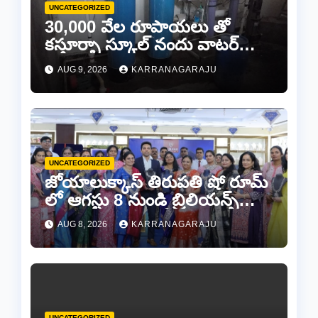
UNCATEGORIZED
30,000 వేల రూపాయలు తో
కస్తూర్బా స్కూల్ నందు వాటర్
ప్లాంట్ మరమ్మతులకి “చెక్”..
AUG 9, 2026
KARRANAGARAJU
UNCATEGORIZED
జోయాలుక్కాస్ తిరుపతి షో రూమ్
లో ఆగస్టు 8 నుండి బ్రిలియన్స్
డైమండ్ జ్యాయలరీ షో..
AUG 8, 2026
KARRANAGARAJU
UNCATEGORIZED