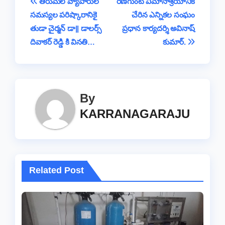
Post
తిరుమల వ్యాపారుల
​రేణిగుంట విమానాశ్రయానికి
o
p
s
n
e
m
సమస్యల పరిష్కారానికై
చేరిన ఎన్నికల సంఘం
navigation
o
p
k
తుడా చైర్మన్ డా|| డాలర్స్
ప్రధాన కార్యదర్శి అవినాష్
k
దివాకర్ రెడ్డి కి వినతి…
కుమార్.
By
KARRANAGARAJU
Related Post