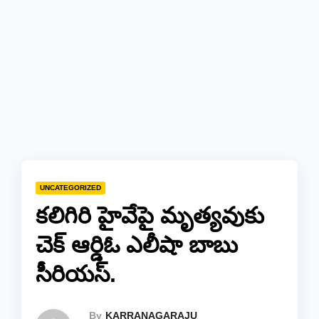
UNCATEGORIZED
కలిగిరి హైవేపై మృత్యవుకు
చెక్ ఆర్డిఓ ఎలీషా బాబు
సీరియస్.
By
KARRANAGARAJU