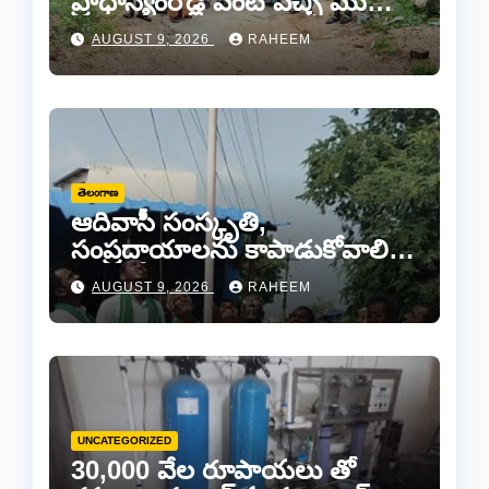
ప్రాధాన్యంరోడ్ల వెంట పిచ్చి మొక్కల
తొలగింపు..
AUGUST 9, 2026
RAHEEM
తెలంగాణ
ఆదివాసీ సంస్కృతి,
సంప్రదాయాలను కాపాడుకోవాలి…
ఆదివాసీ నాయకపోడ్ జిల్లా
AUGUST 9, 2026
RAHEEM
అధ్యక్షులు మొట్ట పెంటయ్య
UNCATEGORIZED
30,000 వేల రూపాయలు తో