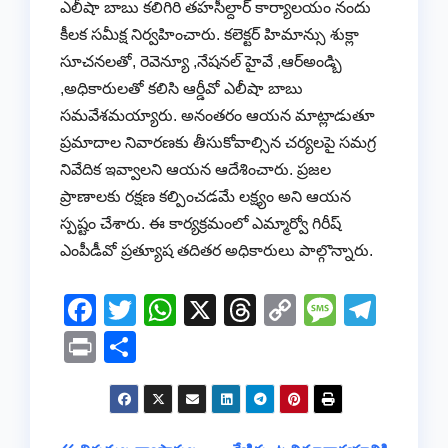
ఎలీషా బాబు కలిగిరి తహసీల్దార్ కార్యాలయం నందు
కీలక సమీక్ష నిర్వహించారు. కలెక్టర్ హిమాన్సు శుక్లా
సూచనలతో, రెవెన్యూ ,నేషనల్ హైవే ,ఆర్అండ్బి
,అధికారులతో కలిసి ఆర్డీవో ఎలీషా బాబు
సమవేశమయ్యారు. అనంతరం ఆయన మాట్లాడుతూ
ప్రమాదాల నివారణకు తీసుకోవాల్సిన చర్యలపై సమగ్ర
నివేదిక ఇవ్వాలని ఆయన ఆదేశించారు. ప్రజల
ప్రాణాలకు రక్షణ కల్పించడమే లక్ష్యం అని ఆయన
స్పష్టం చేశారు. ఈ కార్యక్రమంలో ఎమ్మార్వో గిరీష్
ఎంపీడీవో ప్రత్యూష తదితర అధికారులు పాల్గొన్నారు.
F
T
W
X
T
C
M
T
a
wi
h
hr
o
e
el
Pr
S
c
tt
at
e
p
ss
e
in
h
e
er
s
a
y
a
gr
t
ar
b
A
d
Li
g
a
e