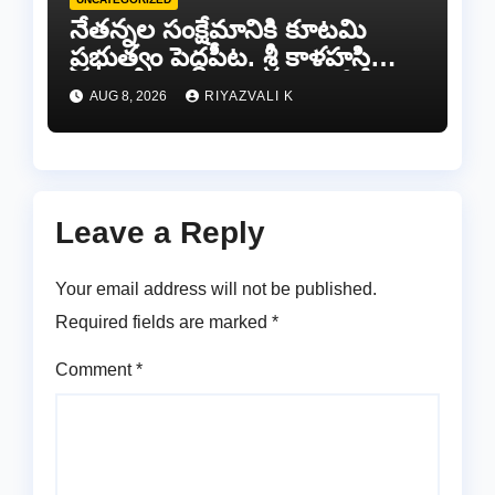
నేతన్నల సంక్షేమానికి కూటమి
ప్రభుత్వం పెద్దపీట. శ్రీ కాళహస్తి
ఎమ్మెల్యే బొజ్జల వెంకట సుధీర్ రెడ్డి.
AUG 8, 2026
RIYAZVALI K
Leave a Reply
Your email address will not be published.
Required fields are marked
*
Comment
*