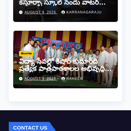
కస్తూర్బా స్కూల్ నందు వాటర్
ప్లాంట్ మరమ్మతులకి “చెక్”..
AUGUST 9, 2026
KARRANAGARAJU
తెలంగాణ
విద్యా సేవల్లో కిషోర్ కుమార్‌ది
ప్రత్యేక పాత్రపాఠశాలల అభివృద్ధికి
“మనకోసం మనం” సంస్థ అండ –
AUGUST 9, 2026
RAHEEM
కామారెడ్డిలో ఘన సన్మానం..
CONTACT US