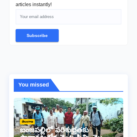
articles instantly!
Subscribe
You missed
తెలంగాణ
బంజపల్లిలో పరిశుభ్రతకు