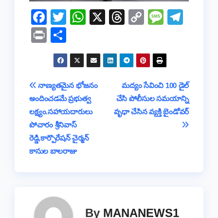
F
T
W
X
T
C
M
T
a
wi
h
hr
o
e
el
Pr
S
c
tt
at
e
p
ss
e
in
h
e
er
s
a
y
a
gr
t
ar
b
A
d
Li
g
a
e
Post
నాణ్యతమైన భోజనం
మద్యం సేవించి 100 డైల్
o
p
s
n
e
m
అందించడమే ప్రభుత్వ
చేసి పోలీసుల సమయాన్ని
navigation
o
p
k
లక్ష్యం.సహాయదారులు
వృధా చేసిన వ్యక్తి బైండోవర్
k
పోచారం శ్రీనివాస్
రెడ్డి,కార్పొరేషన్ చైర్మన్
కాసుల బాలరాజు
By
MANANEWS1