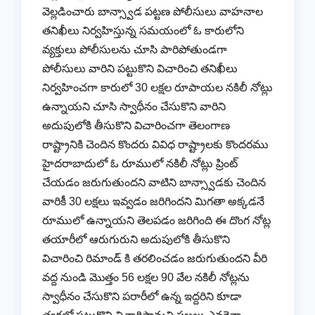
వెల్లడించారు బాన్స్వాడ పట్టణ పోలీసులు వాహనాల
తనిఖీలు నిర్వహిస్తున్న సమయంలో ఓ కారులోని
వ్యక్తులు పోలీసులను చూసి పారిపోతుండగా
పోలీసులు వారిని పట్టుకొని విచారించి తనిఖీలు
నిర్వహించగా కారులో 30 లక్షల రూపాయల నకిలీ నోట్లు
ఉన్నాయని చూసి స్వాధీనం చేసుకొని వారిని
అదుపులోకి తీసుకొని విచారించగా తెలంగాణ
రాష్ట్రానికి చెందిన కొందరు వివిధ రాష్ట్రాలకు కొందరము
హైదరాబాదులో ఓ రూములో నకిలీ నోట్లు ప్రింట్
చేయడం జరుగుతుందని వాటిని బాన్స్వాడకు చెందిన
వారికీ 30 లక్షలు ఇవ్వడం జరిగిందని మిగతా అక్కడనే
రూములో ఉన్నాయని తెలపడం జరిగింది ఈ దొంగ నోట్ల
తయారీలో ఆరుగురుని అదుపులోకి తీసుకొని
విచారించి రిమాండ్ కి తరలించడం జరుగుతుందని వీరి
వద్ద నుండి మొత్తం 56 లక్షల 90 వేల నకిలీ నోట్లను
స్వాధీనం చేసుకొని పరారీలో ఉన్న ఇద్దరిని కూడా