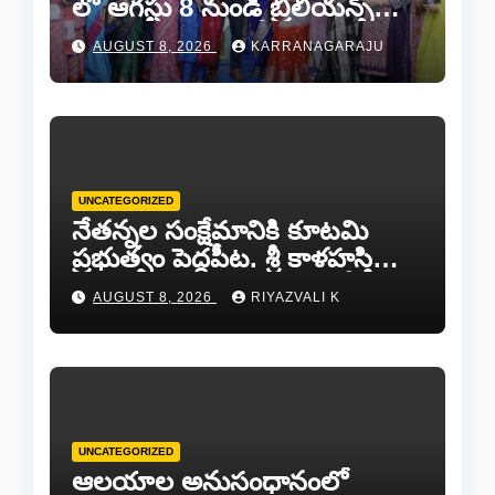
లో ఆగస్టు 8 నుండి బ్రిలియన్స్
డైమండ్ జ్యాయలరీ షో..
AUGUST 8, 2026
KARRANAGARAJU
UNCATEGORIZED
నేతన్నల సంక్షేమానికి కూటమి
ప్రభుత్వం పెద్దపీట. శ్రీ కాళహస్తి
ఎమ్మెల్యే బొజ్జల వెంకట సుధీర్ రెడ్డి.
AUGUST 8, 2026
RIYAZVALI K
UNCATEGORIZED
ఆలయాల అనుసంధానంలో