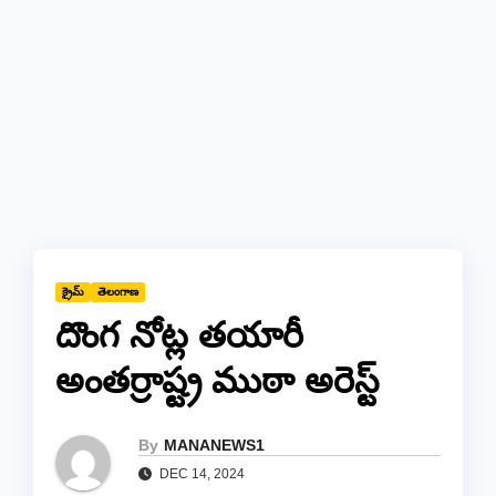
క్రైమ్
తెలంగాణ
దొంగ నోట్ల తయారీ
అంతర్రాష్ట్ర ముఠా అరెస్ట్
By
MANANEWS1
DEC 14, 2024