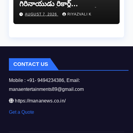
గిరినాయుడు రికార్డ్
దారినేర్పరి..రోడ్డు నిర్మాణంతో పాటు
AUGUST 7, 2026
RIYAZVALI K
గోవుల సంరక్షణకు ప్రాణప్రతిష్ఠ!..
CONTACT US
Mobile : +91- 9494234386, Email:
manaentertainments89@gmail.com
https://mananews.co.in/
Get a Quote