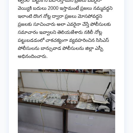
త్వరలో పట్టుకొని విచారిస్తామని ప్రజలు ఎవరైనా
వెయ్యికి బదులు 2000 ఇస్తామంటే ప్రజలు నమ్మవద్దని
ఇలాంటి దొంగ నోట్ల ద్వారా ప్రజలు మోసపోవద్దని
ప్రజలకు సూచించారు అలా ఎవరైనా చేస్తే పోలీసులకు
సమాచారం ఇవ్వాలని తెలియజేశారు నకిలీ నోట్ల
పట్టుబడడంలో చాకచక్యంగా వ్యవహరించిన సిసిఎస్
పోలీసులను బాన్సువాడ పోలీసులను జిల్లా ఎస్పీ
అభినందించారు.