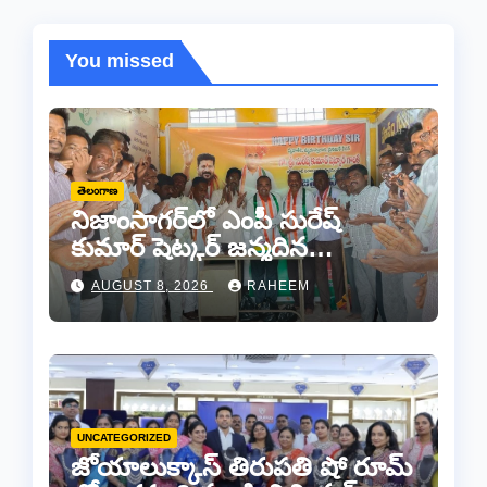
You missed
తెలంగాణ
నిజాంసాగర్‌లో ఎంపీ సురేష్
కుమార్ షెట్కర్ జన్మదిన
వేడుకలు..
AUGUST 8, 2026
RAHEEM
UNCATEGORIZED
జోయాలుక్కాస్ తిరుపతి షో రూమ్