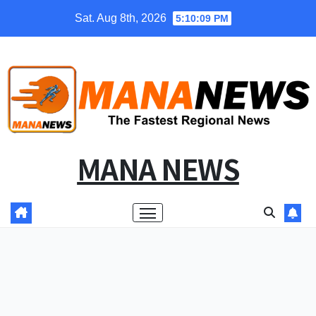
Skip
Sat. Aug 8th, 2026
5:10:10 PM
to
content
MANA NEWS