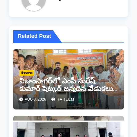
Related Post
తెలంగాణ
నిజాంసాగర్‌లో ఎంపీ సురేష్
కుమార్ షెట్కర్ జన్మదిన వేడుకలు..
AUG 8, 2026
RAHEEM