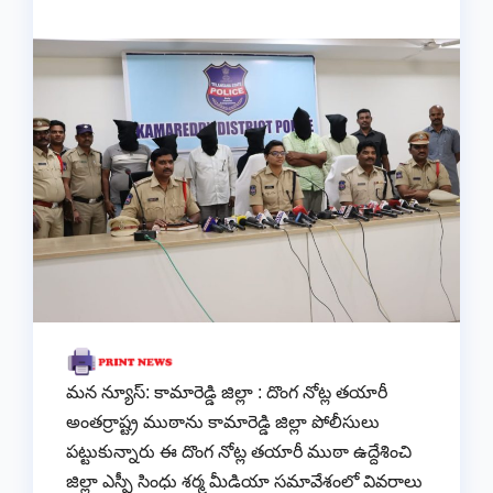
మన న్యూస్: కామారెడ్డి జిల్లా : దొంగ నోట్ల తయారీ
అంతర్రాష్ట్ర ముఠాను కామారెడ్డి జిల్లా పోలీసులు
పట్టుకున్నారు ఈ దొంగ నోట్ల తయారీ ముఠా ఉద్దేశించి
జిల్లా ఎస్పీ సింధు శర్మ మీడియా సమావేశంలో వివరాలు