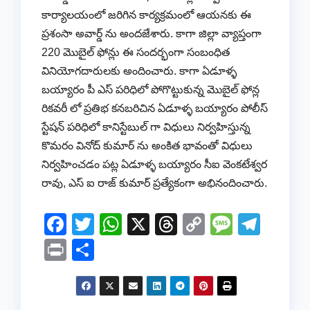
కార్యాలయంలో జరిగిన కార్యక్రమంలో ఆయనకు ఈ
ప్రశంసా అవార్డ్ ను అందజేశారు. కాగా జిల్లా వ్యాప్తంగా
220 మొబైల్ ఫోన్లు ఈ సందర్భంగా సంబంధిత
వినియోగదారులకు అందించారు. కాగా ఏడూళ్ళ
బయ్యారం పీ ఎస్ పరిధిలో పోగొట్టుకున్న మొబైల్ ఫోన్ల
రికవరీ లో ప్రతిభ కనబరిచిన ఏడూళ్ళ బయ్యారం పోలీస్
స్టేషన్ పరిధిలో కానిస్టేబుల్ గా విధులు నిర్వహిస్తున్న
కొమరం వినోద్ కుమార్ ను అంకిత భావంతో విధులు
నిర్వహించడం పట్ల ఏడూళ్ళ బయ్యారం సీఐ వెంకటేశ్వర
రావు, ఎస్ ఐ రాజ్ కుమార్ ప్రత్యేకంగా అభినందించారు.
F
T
W
X
T
C
M
T
a
wi
h
hr
o
e
el
Pr
S
c
tt
at
e
p
ss
e
in
h
e
er
s
a
y
a
gr
t
ar