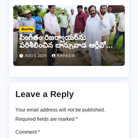
తెలంగాణ
సింగీతం రిజర్వాయర్‌ను
పరిశీలించిన బాన్సువాడ ఆర్డీవో
రవీందర్ రెడ్డి
AUG 5, 2026
RAHEEM
Leave a Reply
Your email address will not be published.
Required fields are marked
*
Comment
*