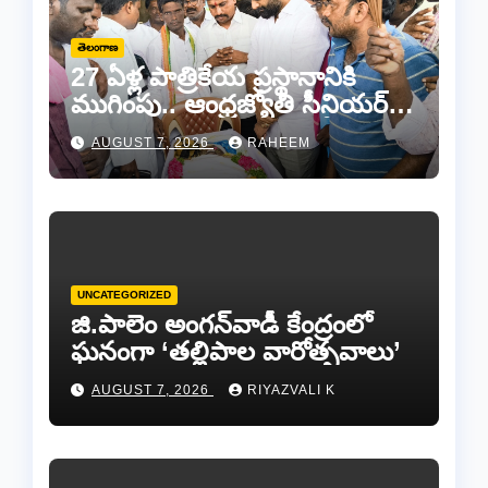
తెలంగాణ
27 ఏళ్ల పాత్రికేయ ప్రస్థానానికి
ముగింపు.. ఆంధ్రజ్యోతి సీనియర్
జర్నలిస్టు సల్ల ఆశన్నకు కన్నీటి
AUGUST 7, 2026
RAHEEM
వీడ్కోలు…
UNCATEGORIZED
జి.పాలెం అంగన్‌వాడీ కేంద్రంలో
ఘనంగా ‘తల్లిపాల వారోత్సవాలు’
AUGUST 7, 2026
RIYAZVALI K