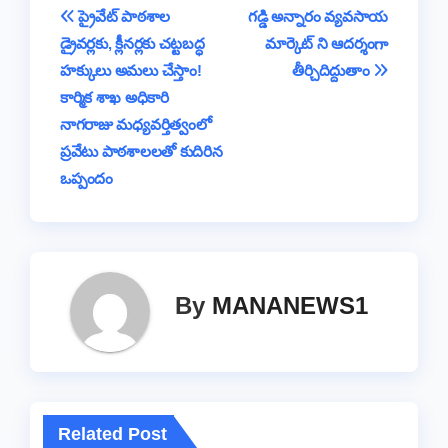
b
A
d
Li
g
a
e
Post
ప్రైవేట్ పాఠశాల
గడ్డి అన్నారం వ్యవసాయ
o
p
s
n
e
m
డ్రైవర్లకు, క్లీనర్లకు చట్టబద్ధ
మార్కెట్ ని ఆదర్శంగా
navigation
o
p
k
హక్కులు అమలు చేస్తాం!
తీర్చిదిద్దుతాం
k
కార్మిక శాఖ అధికారి
నాగరాజు మధ్యవర్తిత్వంలో
ప్రవేటు పాఠశాలలతో కుదిరిన
ఒప్పందం
By
MANANEWS1
Related Post