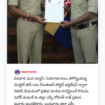
పినపాక, మన న్యూస్: నియోగదారులు పోగొట్టుకున్న
మొబైల్ ఫోన్ లను సీఐఈఆర్ పోర్టల్ అప్లికేషన్ ద్వారా
రికవరీ చేయడంలో ప్రతిభ చూపిన కానిస్టేబుల్ కొమరం
వినోద్ కుమార్ కు జిల్లా ఎస్పీ రోహిత్ రాజ్ ప్రశంస
అవార్డు అందజేశారు. బుధవారం జిల్లా ఎస్పీ