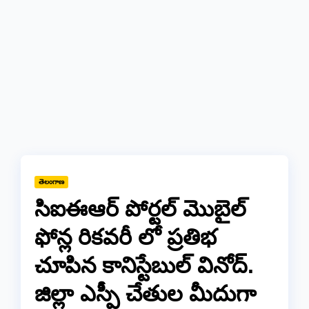
తెలంగాణ
సిఐఈఆర్ పోర్టల్ మొబైల్
ఫోన్ల రికవరీ లో ప్రతిభ
చూపిన కానిస్టేబుల్ వినోద్.
జిల్లా ఎస్పీ చేతుల మీదుగా