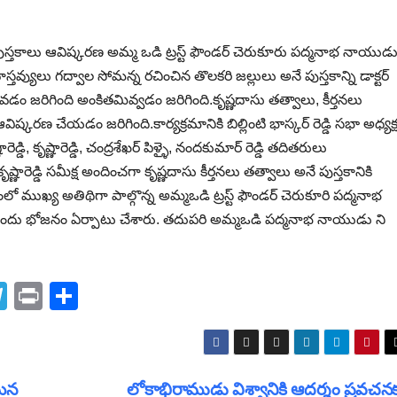
 పుస్తకాలు ఆవిష్కరణ అమ్మ ఒడి ట్రస్ట్ ఫౌండర్ చెరుకూరు పద్మనాభ నాయుడ
స్తవ్యులు గద్వాల సోమన్న రచించిన తొలకరి జల్లులు అనే పుస్తకాన్ని డాక్టర్
ం జరిగింది అంకితమివ్వడం జరిగింది.కృష్ణదాసు తత్వాలు, కీర్తనలు
్కరణ చేయడం జరిగింది.కార్యక్రమానికి బిల్లింటి భాస్కర్ రెడ్డి సభా అధ్యక
, కృష్ణారెడ్డి, చంద్రశేఖర్ పిళ్ళై, నందకుమార్ రెడ్డి తదితరులు
ృష్ణారెడ్డి సమీక్ష అందించగా కృష్ణదాసు కీర్తనలు తత్వాలు అనే పుస్తకానికి
లో ముఖ్య అతిథిగా పాల్గొన్న అమ్మఒడి ట్రస్ట్ ఫౌండర్ చెరుకూరి పద్మనాభ
 విందు భోజనం ఏర్పాటు చేశారు. తదుపరి అమ్మఒడి పద్మనాభ నాయుడు ని
T
Pr
S
el
in
h
e
t
ar
gr
e
 మన
లోకాభిరాముడు విశ్వానికి ఆదర్శం ప్రవచనకర