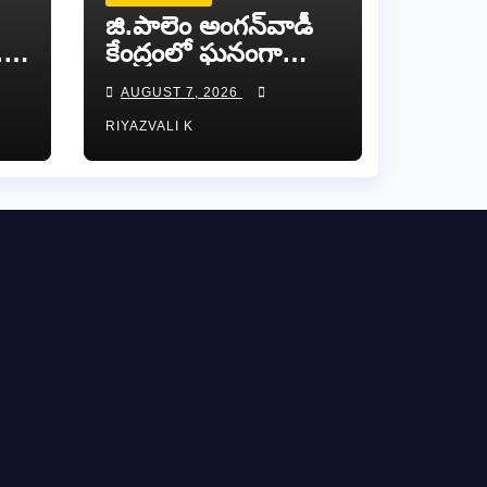
జి.పాలెం అంగన్‌వాడీ
..
కేంద్రంలో ఘనంగా
‘తల్లిపాల
AUGUST 7, 2026
నకు
వారోత్సవాలు’
RIYAZVALI K