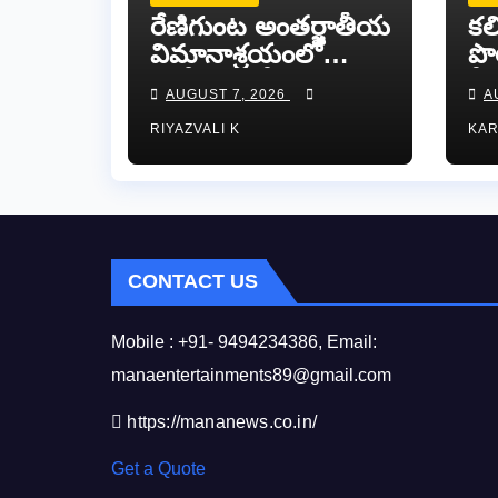
రేణిగుంట అంతర్జాతీయ
కల
విమానాశ్రయంలో
పొ
జాతీయ ఎస్సీ కమిషన్
వీర
AUGUST 7, 2026
A
చైర్మన్ కిషోర్
కా
RIYAZVALI K
KA
మక్వానాకు ఘన
పర
స్వాగతం…​
దే
చోర
CONTACT US
Mobile : +91- 9494234386, Email:
manaentertainments89@gmail.com
https://mananews.co.in/
Get a Quote