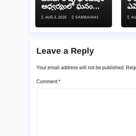
ఆధ్వర్యంలో ఘనంగా
ఎమ్
జాతీయ స్వాతంత్ర
వే
AUG 3, 2026
SAMBAIAH1
AU
సమరయోధుల
పురస్కారాలు
ప్రధానోత్సవం వేడుకలు
Leave a Reply
Your email address will not be published.
Requ
Comment
*