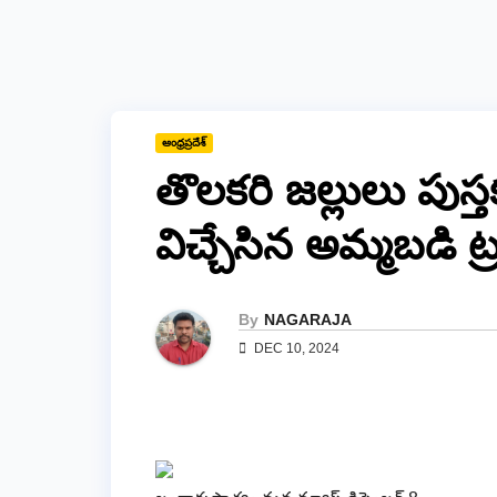
ఆంధ్రప్రదేశ్
తొలకరి జల్లులు పుస
విచ్చేసిన అమ్మబడి ట
By
NAGARAJA
DEC 10, 2024