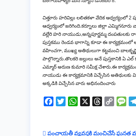
బంగారుపాళ్యం మన న్యూస్ డిసెంబర్ 8.
చిత్తూరు హరివిల్లు లలితకళా వేదిక ఆధ్వర్యంలో 2
ఆధ్వర్యంలో జరిగింది.కర్నూలు జిల్లా ఎమ్మిగనూరు వా
వల్లేరి హరి నాయుడు,అన్నపూర్ణమ్మ దంపతులకు రావడ
పుస్తకము రెండవ భాగాన్ని కూడా ఈ కార్యక్రమంలో ఆవిష
వహించగా, ముఖ్య అతిథులుగా కట్టమంచి బాలకృష్ణారెడ్డి
పాల్గొన్నారు.తొలకరి జల్లులు అనే పుస్తకానికి ఏ ఎల్ క
ఎమ్మార్ అరుణ కుమారి సమీక్ష చేశారు.ఈ కార్యక్రమం
నాయుడు ఈ కార్యక్రమానికి విచ్చేసిన అతిథులకు
అక్కడికి విచ్చేసిన వారు అభినందించారు
F
T
W
X
T
C
M
a
wi
h
hr
o
e
c
tt
at
e
p
ss
e
er
s
a
y
a
Post
పంచాయతీ వ్యవస్థకి మంచిచేసే ఘనత