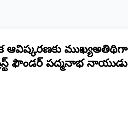
్తక ఆవిష్కరణకు ముఖ్యఅతిథిగా
్రస్ట్ ఫౌండర్ పద్మనాభ నాయుడు