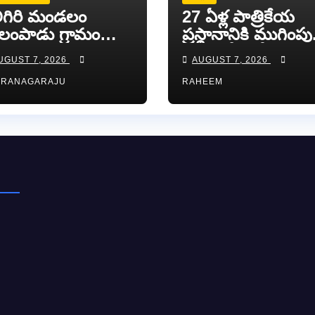
ిగిరి మండలం
27 ఏళ్ల పాత్రికేయ
లంపాడు గ్రామం
ప్రస్థానానికి ముగింపు
ారెడ్డి పాలెం sc
ఆంధ్రజ్యోతి సీనియర్
UGUST 7, 2026
AUGUST 7, 2026
లనీలో శ్రీ మాత
జర్నలిస్టు సల్ల ఆశన్
RRANAGARAJU
RAHEEM
మేశ్వరి అమ్మవారి
కన్నీటి వీడ్కోలు…
వాలయం లో దొంగలు
ీ..