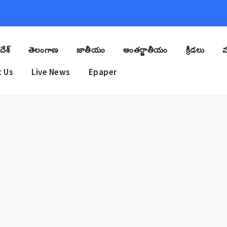
దేశ్
తెలంగాణ
జాతీయం
అంతర్జాతీయం
క్రీడలు
మ
 Us
Live News
Epaper