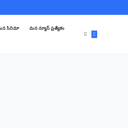
న సినిమా
మన న్యూస్ ప్రత్యేకం