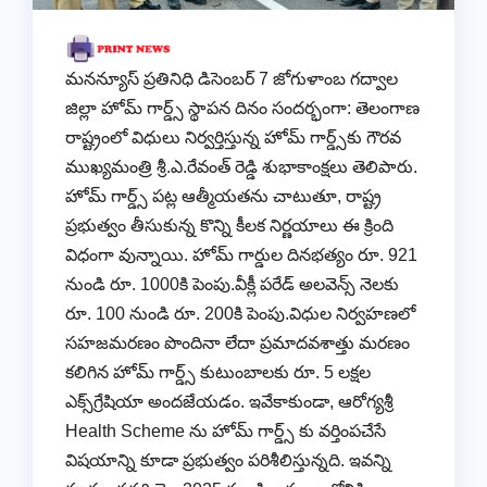
మనన్యూస్ ప్రతినిధి డిసెంబర్ 7 జోగుళాంబ గద్వాల
జిల్లా హోమ్ గార్డ్స్ స్థాపన దినం సందర్భంగా: తెలంగాణ
రాష్ట్రంలో విధులు నిర్వర్తిస్తున్న హోమ్ గార్డ్స్‌కు గౌరవ
ముఖ్యమంత్రి శ్రీ.ఎ.రేవంత్ రెడ్డి శుభాకాంక్షలు తెలిపారు.
హోమ్ గార్డ్స్ పట్ల ఆత్మీయతను చాటుతూ, రాష్ట్ర
ప్రభుత్వం తీసుకున్న కొన్ని కీలక నిర్ణయాలు ఈ క్రింది
విధంగా వున్నాయి. హోమ్ గార్డుల దినభత్యం రూ. 921
నుండి రూ. 1000కి పెంపు.వీక్లీ పరేడ్ అలవెన్స్ నెలకు
రూ. 100 నుండి రూ. 200కి పెంపు.విధుల నిర్వహణలో
సహజమరణం పొందినా లేదా ప్రమాదవశాత్తు మరణం
కలిగిన హోమ్ గార్డ్స్ కుటుంబాలకు రూ. 5 లక్షల
ఎక్స్‌గ్రేషియా అందజేయడం. ఇవేకాకుండా, ఆరోగ్యశ్రీ
Health Scheme ను హోమ్ గార్డ్స్ కు వర్తింపచేసే
విషయాన్ని కూడా ప్రభుత్వం పరిశీలిస్తున్నది. ఇవన్ని