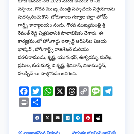
కూడ జనవరి నెల 2025 నుండి అమలు లోనికి
వస్తాయి. గౌరవ ముఖ్య మంత్రి సహృదయ నిర్ణయాలను
పురస్కరించుకొని, జోగుళాంబ గద్వాల జిల్లా హోమ్
గార్డ్స్ కార్యాలయం నందు, గౌరవ ముఖ్యమంత్రి శ్రీ
రేవంత్ రెడ్డి చిత్రపటానికి పాలాభిషేకం చేశారు. ఈ
కార్యక్రమంలో హోంగార్డు ఇన్చార్జ్ ఆర్ఎస్ఐ విజయ
భాస్కర్ , హోంగార్డ్స్ రాజశేఖర్ మరియు
పరశురాముడు, కృష్ణ, యుగంధర్, ఈశ్వరమ్మ, సురేఖ,
ప్రమీల, కురుమన్న బి.కృష్ణ, శ్రీనివాస్, నిజాముద్దీన్,
హుస్సేన్ లు పాల్గొనడం జరిగింది.
F
T
W
X
T
C
M
T
a
wi
h
hr
o
e
el
Pr
S
c
tt
at
e
p
ss
e
in
h
e
er
s
a
y
a
gr
t
ar
b
A
d
Li
g
a
e
నాణ్యతమైన విద్యను
ప్రభుత్వ భూమిని ఆక్రమిస్తే