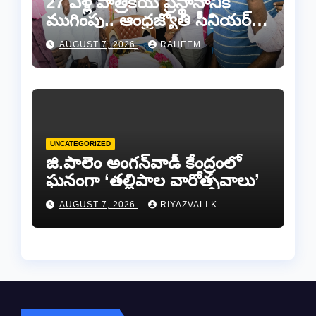
27 ఏళ్ల పాత్రికేయ ప్రస్థానానికి
ముగింపు.. ఆంధ్రజ్యోతి సీనియర్
జర్నలిస్టు సల్ల ఆశన్నకు కన్నీటి
AUGUST 7, 2026
RAHEEM
వీడ్కోలు…
UNCATEGORIZED
జి.పాలెం అంగన్‌వాడీ కేంద్రంలో
ఘనంగా ‘తల్లిపాల వారోత్సవాలు’
AUGUST 7, 2026
RIYAZVALI K