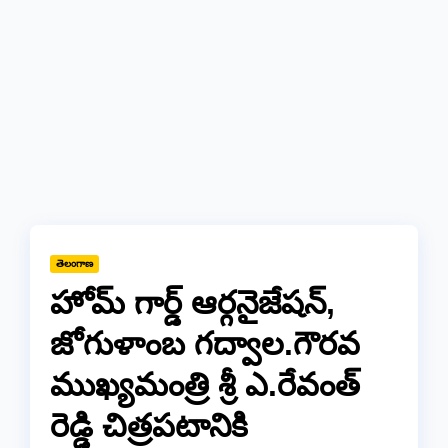
తెలంగాణ
హోమ్ గార్డ్ ఆర్గనైజేషన్,
జోగుళాంబ గద్వాల.గౌరవ
ముఖ్యమంత్రి శ్రీ ఎ.రేవంత్
రెడ్డి చిత్రపటానికి