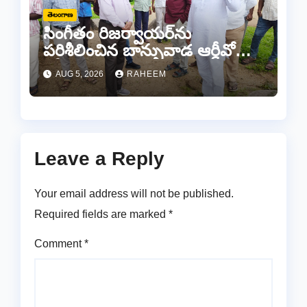
తెలంగాణ
సింగీతం రిజర్వాయర్‌ను
పరిశీలించిన బాన్సువాడ ఆర్డీవో
రవీందర్ రెడ్డి
AUG 5, 2026
RAHEEM
Leave a Reply
Your email address will not be published.
Required fields are marked
*
Comment
*