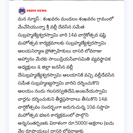
మన న్యూస్ : శంఖవరం మండలం శంఖవరం గ్రామంలో
వేంచేసియున్నా శ్రీ వల్లీ దేవసేన సమేత
సుబ్రహ్మణ్యేశ్వరస్వామి వారి 14వ వార్షికోత్సవ షష్ఠి
మహోత్సవ కార్యక్రమాలకు సుబ్రహ్మణ్యేశ్వరస్వామి
ఆలయనిర్మాణ ప్రోత్సాహికులు దాసరి లోవరాజు
ఆహ్వానం మేరకు సాయిప్రియసేవాసమితి వ్యవస్థాపక
అధ్యక్షులు & జిల్లా జనసేన వల్లీ
దేసుబ్రహ్మణ్యేశ్వరస్వామి ఆలయానికి వచ్చి వల్లీదేవసేన
సమేత సుబ్రహ్మణ్యస్వామి వారిని దర్శించుకొని
ఆలయం నందు గలసరస్వతిదేవి,అంజనేయస్వామి
వార్లను దర్శించుకుని తీర్ధప్రసాదాలు తీసుకొ‌ని 14వ
వార్షికోత్సవం సందర్భంగా జరుగుచున్న 10వ సప్తాహ
మహోత్సవ భజన కార్యక్రమంలో పాల్గొని
అన్నసంతర్పణకు విరాళంగా రూ:5000/-అక్షరాల {ఐదు
వేల రూపాయలు} దాసరి లోవరాజుకు