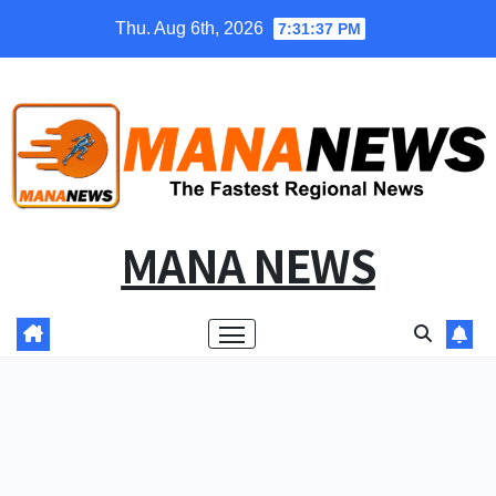
Skip
Thu. Aug 6th, 2026
7:31:38 PM
to
content
MANA NEWS