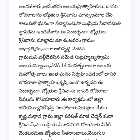
అందజేశారు,అనంతరం ఆలయప్రోత్సాహికులు దాసరి
లోవరాజును జ్యోతుల శ్రీనివాసు పూవ్వలమాల వేసి
శాలువతో ఘనంగా సన్మానించి,సాయిప్రియ సేవాసమితి
జ్ఞాపికను అందజేశారు,ఈ సందర్భంగా జ్యోతుల
శ్రీనివాసు మాట్లాడుతూ శంఖవరం గ్రామం
ఆధ్యాత్మికం,చాలా అభివృద్ధి చెందిన
గ్రామమని,వల్లీదేవసేన సమేత సుబ్రహ్మణ్యస్వామి
ఆలయనిర్మాణం,నేటికి 14 సంవత్సరాలగా ఆలయ
మహోత్సవాలు ఇంత ఘనం నిర్వహించడంలో దాసరి
లోవరాజు ప్రోత్సాహం,కృషి ఎంతో ఉన్నదని ఈ
సందర్భంగా జ్యోతుల శ్రీనివాసు దాసరి లోవరాజు
సేవలను కొనియాడారు.ఈ కార్యక్రమంలో జిల్లా
టెలీకమ్యూనికేషన్స్ సలహాదారుసభ్యులు మేకల
కృష్ణ,దుర్గాడ గ్రామ జిల్లా పరిషత్ మాజీ చెర్మన్ కందా
శ్రీనివాస్,సాయిప్రియ సేవాసమితి కోశాధికారి పేకేటి
వెంకటరమణ,జ్యోతుల సీతరాంబాబు,వెలుగుల