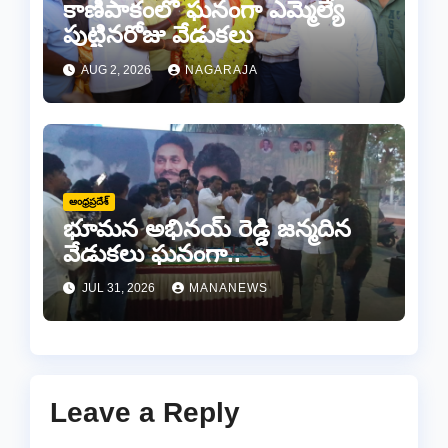
కాణిపాకంలో ఘనంగా ఎమ్మెల్యే
పుట్టినరోజు వేడుకలు
AUG 2, 2026
NAGARAJA
ఆంధ్రప్రదేశ్
భూమన అభినయ్ రెడ్డి జన్మదిన
వేడుకలు ఘనంగా..
JUL 31, 2026
MANANEWS
Leave a Reply