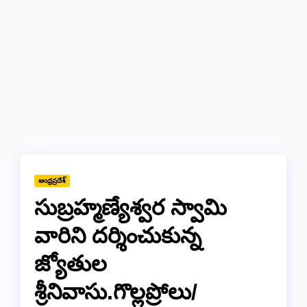
ఆంధ్రప్రదేశ్
సుబ్రహ్మణ్యేశ్వర స్వామి
వారిని దర్శించుకున్న
జ్యోతుల
శ్రీనివాసు.గొల్లప్రోలు/