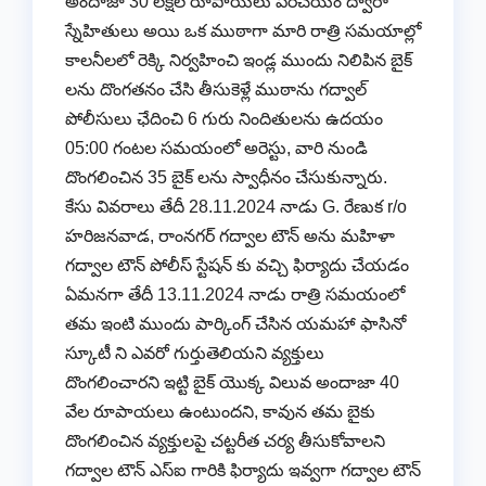
అందాజా 30 లక్షల రూపాయలు పరిచయం ద్వారా
స్నేహితులు అయి ఒక ముఠాగా మారి రాత్రి సమయాల్లో
కాలనీలలో రెక్కి నిర్వహించి ఇండ్ల ముందు నిలిపిన బైక్
లను దొంగతనం చేసి తీసుకెళ్లే ముఠాను గద్వాల్
పోలీసులు ఛేదించి 6 గురు నిందితులను ఉదయం
05:00 గంటల సమయంలో అరెస్టు, వారి నుండి
దొంగలించిన 35 బైక్ లను స్వాధీనం చేసుకున్నారు.
కేసు వివరాలు తేదీ 28.11.2024 నాడు G. రేణుక r/o
హరిజనవాడ, రాంనగర్ గద్వాల టౌన్ అను మహిళా
గద్వాల టౌన్ పోలీస్ స్టేషన్ కు వచ్చి ఫిర్యాదు చేయడం
ఏమనగా తేదీ 13.11.2024 నాడు రాత్రి సమయంలో
తమ ఇంటి ముందు పార్కింగ్ చేసిన యమహా ఫాసినో
స్కూటీ ని ఎవరో గుర్తుతెలియని వ్యక్తులు
దొంగలించారని ఇట్టి బైక్ యొక్క విలువ అందాజా 40
వేల రూపాయలు ఉంటుందని, కావున తమ బైకు
దొంగలించిన వ్యక్తులపై చట్టరీత చర్య తీసుకోవాలని
గద్వాల టౌన్ ఎస్ఐ గారికి ఫిర్యాదు ఇవ్వగా గద్వాల టౌన్