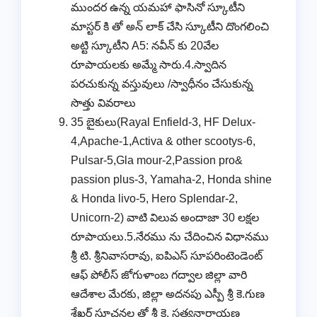
ముందర ఉన్న యమహా ఫాసినో స్కూటీని
మాస్టర్ కి తో అన్ లాక్ చేసి స్కూటీని దొంగలించి
అట్టి స్కూటీని A5: నవీన్ కు 20వేల
రూపాయలకు అమ్మే సారు.4.స్వాదిన
పరచుకున్న వస్తువులు /స్వాధీనం చేసుకున్న
సొత్తు వివరాలు
35 బైకులు(Rayal Enfield-3, HF Delux-
4,Apache-1,Activa & other scootys-6,
Pulsar-5,Gla mour-2,Passion pro&
passion plus-3, Yamaha-2, Honda shine
& Honda livo-5, Hero Splendar-2,
Unicorn-2) వాటి విలువ అందాజా 30 లక్షల
రూపాయలు.5.నేరము ను చేదించిన విధానము
శ్రీ టి. శ్రీనివాసరావు, ఐపిఎస్ సూపరింటెండెంట్
ఆఫ్ పోలీస్ జోగుళాంబ గద్వాల జిల్లా వారి
ఆదేశాల మేరకు, జిల్లా అదనపు ఎస్పీ శ్రీ కె.గుణ
శేఖర్ సూచనల తో శ్రీ కె. సత్యనారాయణ