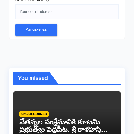
Subscribe
You missed
UNCATEGORIZED
నేతన్నల సంక్షేమానికి కూటమి
ప్రభుత్వం పెద్దపీట. శ్రీ కాళహస్తి