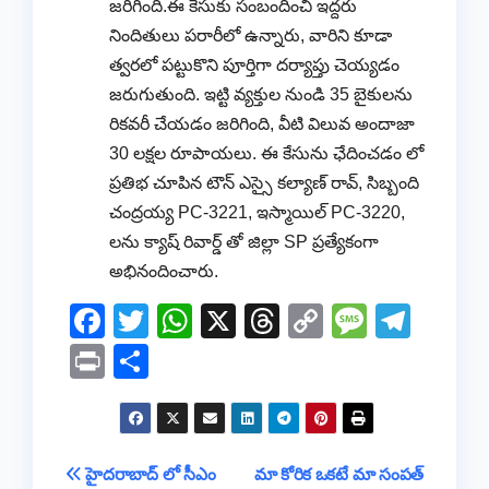
జరిగింది.ఈ కేసుకు సంబందించి ఇద్దరు
నిందితులు పరారీలో ఉన్నారు, వారిని కూడా
త్వరలో పట్టుకొని పూర్తిగా దర్యాప్తు చెయ్యడం
జరుగుతుంది. ఇట్టి వ్యక్తుల నుండి 35 బైకులను
రికవరీ చేయడం జరిగింది, వీటి విలువ అందాజా
30 లక్షల రూపాయలు. ఈ కేసును ఛేదించడం లో
ప్రతిభ చూపిన టౌన్ ఎస్సై కల్యాణ్ రావ్, సిబ్బంది
చంద్రయ్య PC-3221, ఇస్మాయిల్ PC-3220,
లను క్యాష్ రివార్డ్ తో జిల్లా SP ప్రత్యేకంగా
అభినందించారు.
F
T
W
X
T
C
M
T
a
wi
h
hr
o
e
el
Pr
S
c
tt
at
e
p
ss
e
in
h
e
er
s
a
y
a
gr
t
ar
b
A
d
Li
g
a
e
Post
హైదరాబాద్ లో సీఎం
మా కోరిక ఒకటే మా సంపత్