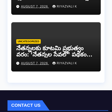
జట్లు సిద్ధం!.
AUGUST 7, 2026
RIYAZVALI K
UNCATEGORIZED
​నేతన్నలకు కూటమి ప్రభుత్వం
వరం: ‘నేతన్నల సేవలో’ పథకం
ద్వారా ఏటా ₹25,000 ఆర్థిక
AUGUST 7, 2026
RIYAZVALI K
సాయం!
CONTACT US