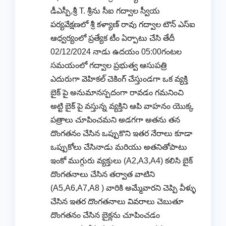
డీఎస్పీ,శ్రీ T. శ్రీను సీఐ గద్వాల స్వీయ
పర్యవేక్షణలో శ్రీ కళ్యాణ్ రావు గద్వాల టౌన్ ఎస్ఐ
ఆధ్వర్యంలో ప్రత్యేక టీం ఏర్పాటు చేసి తేదీ
02/12/2024 నాడు ఉదయం 05:00గంటల
సమయంలో గద్వాల ప్రభుత్వ ఆసుపత్రి
ఎదురుగా వెహికల్ చెకింగ్ చేస్తుండగా ఒక వ్యక్తి
బైక్ పై అనుమానస్పదంగా రావడం గమనించి
అట్టి బైక్ పై వస్తున్న వ్యక్తిని ఆపి వాహనం యొక్క
పత్రాలు చూపించమని అడగగా అతను తన
దొంగతనం చేసిన ఒప్పుకొని ఇతర నేరాలు కూడా
ఒప్పుకోలు చేసినాడు మరియు అతనితోపాటు
ఇంకో ముగ్గురు వ్యక్తులు (A2,A3,A4) కలిసి బైక్
దొంగతనాలు చేసిన తర్వాత వాటిని
(A5,A6,A7,A8 ) వారికి అమ్మేవారని చెప్పి వీళ్ళు
చేసిన ఇతర దొంగతనాలు వివరాలు చెబుతూ
దొంగతనం చేసిన బైక్లను చూపించడం