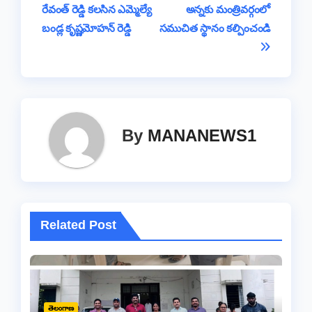
o
p
s
n
e
m
రేవంత్ రెడ్డి కలసిన ఎమ్మెల్యే
అన్నకు మంత్రివర్గంలో
navigation
o
p
k
బండ్ల కృష్ణమోహన్ రెడ్డి
సముచిత స్థానం కల్పించండి
k
By
MANANEWS1
Related Post
తెలంగాణ