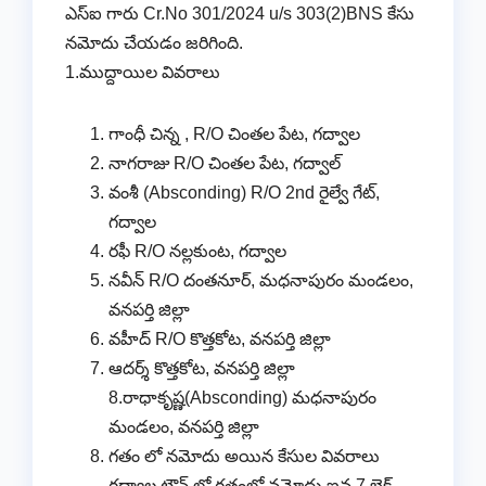
ఎస్ఐ గారు Cr.No 301/2024 u/s 303(2)BNS కేసు
నమోదు చేయడం జరిగింది.
1.ముద్దాయిల వివరాలు
గాంధీ చిన్న , R/O చింతల పేట, గద్వాల
నాగరాజు R/O చింతల పేట, గద్వాల్
వంశీ (Absconding) R/O 2nd రైల్వే గేట్,
గద్వాల
రఫీ R/O నల్లకుంట, గద్వాల
నవీన్ R/O దంతనూర్, మధనాపురం మండలం,
వనపర్తి జిల్లా
వహీద్ R/O కొత్తకోట, వనపర్తి జిల్లా
ఆదర్శ్ కొత్తకోట, వనపర్తి జిల్లా
8.రాధాకృష్ణ(Absconding) మధనాపురం
మండలం, వనపర్తి జిల్లా
గతం లో నమోదు అయిన కేసుల వివరాలు
గద్వాల టౌన్ లో గతంలో నమోదు ఐన 7 బైక్