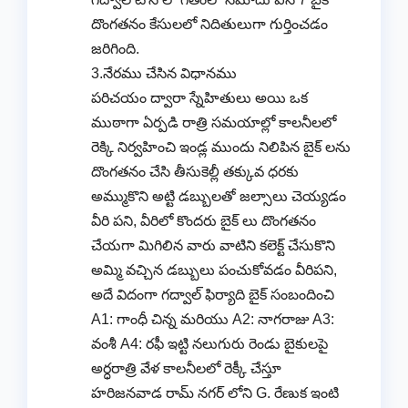
దొంగతనం కేసులలో నిదితులుగా గుర్తించడం
జరిగింది.
3.నేరము చేసిన విధానము
పరిచయం ద్వారా స్నేహితులు అయి ఒక
ముఠాగా ఏర్పడి రాత్రి సమయాల్లో కాలనీలలో
రెక్కి నిర్వహించి ఇండ్ల ముందు నిలిపిన బైక్ లను
దొంగతనం చేసి తీసుకెల్లీ తక్కువ ధరకు
అమ్ముకొని అట్టి డబ్బులతో జల్సాలు చెయ్యడం
వీరి పని, వీరిలో కొందరు బైక్ లు దొంగతనం
చేయగా మిగిలిన వారు వాటిని కలెక్ట్ చేసుకొని
అమ్మి వచ్చిన డబ్బులు పంచుకోవడం వీరిపని,
అదే విదంగా గద్వాల్ ఫిర్యాది బైక్ సంబందించి
A1: గాంధీ చిన్న మరియు A2: నాగరాజు A3:
వంశీ A4: రఫీ ఇట్టి నలుగురు రెండు బైకులపై
అర్ధరాత్రి వేళ కాలనీలలో రెక్కీ చేస్తూ
హరిజనవాడ రామ్ నగర్ లోని G. రేణుక ఇంటి