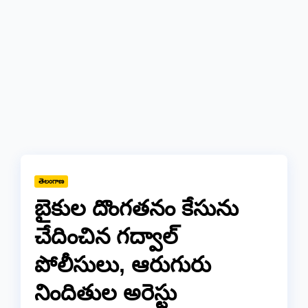
తెలంగాణ
బైకుల దొంగతనం కేసును
చేదించిన గద్వాల్
పోలీసులు, ఆరుగురు
నిందితుల అరెస్టు