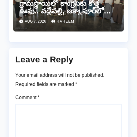
గ్రామస్థాయిలో కాంగ్రెస్‌కు కొత్త
ఊపు.. వడ్డేపల్లి, జక్కాపూర్‌లో
నూతన కమిటీల ఏర్పాటు
AUG 7, 2026
RAHEEM
Leave a Reply
Your email address will not be published.
Required fields are marked
*
Comment
*