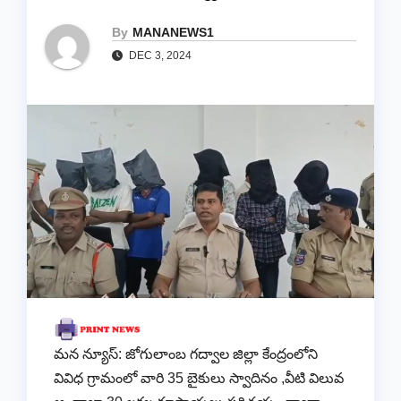
By
MANANEWS1
DEC 3, 2024
మన న్యూస్: జోగులాంబ గద్వాల జిల్లా కేంద్రంలోని
వివిధ గ్రామంలో వారి 35 బైకులు స్వాదినం ,వీటి విలువ