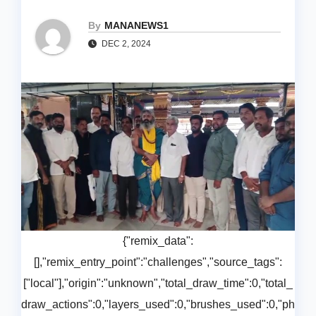
By
MANANEWS1
DEC 2, 2024
{"remix_data":
[],"remix_entry_point":"challenges","source_tags":
["local"],"origin":"unknown","total_draw_time":0,"total_
draw_actions":0,"layers_used":0,"brushes_used":0,"ph