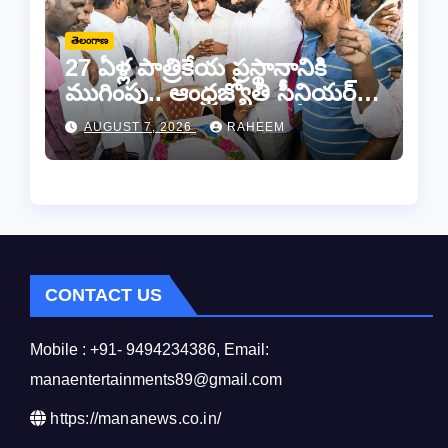
తెలంగాణ
27 ఏళ్ల పాత్రికేయ ప్రస్థానానికి
ముగింపు.. ఆంధ్రజ్యోతి సీనియర్
జర్నలిస్టు సల్ల ఆశన్నకు కన్నీటి
AUGUST 7, 2026
RAHEEM
వీడ్కోలు…
CONTACT US
Mobile : +91- 9494234386, Email:
manaentertainments89@gmail.com
https://mananews.co.in/