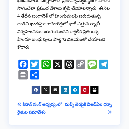
ఖండించారు. బంగ్లాదేశ్‌లో ప్రజాస్వామ్యబద్దంగా పాలన
సాగించేలా ప్రపంచ దేశాలు కృషి చేయాలన్నారు. ఈనెల
4 తేదీన బంగ్లాదేశ్ లో హిందువులపై జరుగుతున్న
దాడిని ఖండిస్తూ కామారెడ్డిలో భారీ ఎత్తున ర్యాలీ
నిర్వహించడం జరుగుతుందని ర్యాలీకి ప్రతి ఒక్క
హిందూ బంధువులు పాల్గొని విజయంతో చేయాలని
కోరారు.
F
T
W
X
T
C
M
T
a
wi
h
hr
o
e
el
Pr
S
c
tt
at
e
p
ss
e
in
h
e
er
s
a
y
a
gr
t
ar
b
A
d
Li
g
a
e
Post
కిసాన్ సంగ్ ఆధ్వర్యంలో
మళ్ళీ తెరపైకి వీఆర్ఏల ధర్నా
o
p
s
n
e
m
రైతుల సమావేశం
navigation
o
p
k
k