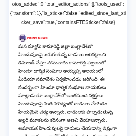
otos_added":0,"total_editor_actions":[],"tools_used":
{"transform":1},"is_sticker":false,"edited_since_last_sti
cker_save":true,"containsFTESticker":false}
మన న్యూస్: కామారెడ్డి జిల్లా బంగ్లాదేశ్‌లో
హిందువులపై జరుగుతున్న దాడులు అరికట్టాలని
డిమాండ్‌ చేస్తూ సోమవారం కామారెడ్డి పట్టణంలో
హిందూ ధార్మిక సంఘాల అయ్యప్ప ఆలయంలో
మీడియా సమావేశం నిర్వహించడం జరిగింది. ఈ
సందర్భంగా హిందూ ధార్మిక సంఘాల నాయకులు
మాట్లాడుతూ బంగ్లాదేశ్‌లో అంతమంది వ్యక్తులు
హిందువులపై మత మౌడ్యంతో దాడులు చేయడం
హేయమైన చర్య అన్నారు. దాడులకు పాల్పడుతున్న
అల్లరి మూకలను కఠినంగా అణచి వేయాలన్నారు.
అమాయక హిందువులపై దాడులు చేయడాన్ని తీవ్రంగా