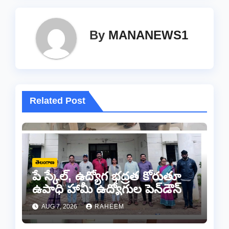
By
MANANEWS1
Related Post
తెలంగాణ
పే స్కేల్, ఉద్యోగ భద్రత కోరుతూ
ఉపాధి హామీ ఉద్యోగుల పెన్‌డౌన్
AUG 7, 2026
RAHEEM