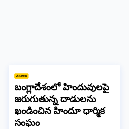
తెలంగాణ
బంగ్లాదేశంలో హిందువులపై
జరుగుతున్న దాడులను
ఖండించిన హిందూ ధార్మిక
సంఘం