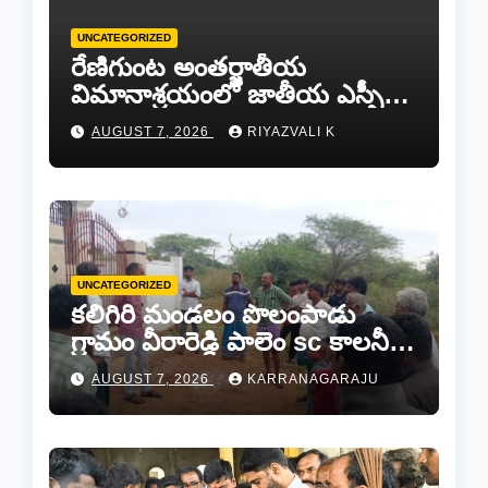
UNCATEGORIZED
రేణిగుంట అంతర్జాతీయ
విమానాశ్రయంలో జాతీయ ఎస్సీ
కమిషన్ చైర్మన్ కిషోర్ మక్వానాకు
AUGUST 7, 2026
RIYAZVALI K
ఘన స్వాగతం…​
UNCATEGORIZED
కలిగిరి మండలం పొలంపాడు
గ్రామం వీరారెడ్డి పాలెం sc కాలనీలో
శ్రీ మాత పరమేశ్వరి అమ్మవారి
AUGUST 7, 2026
KARRANAGARAJU
దేవాలయం లో దొంగలు చోరీ..