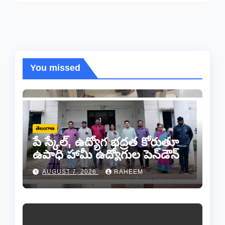
You missed
తెలంగాణ
పే స్కేల్, ఉద్యోగ భద్రత కోరుతూ
ఉపాధి హామీ ఉద్యోగుల పెన్‌డౌన్
AUGUST 7, 2026
RAHEEM