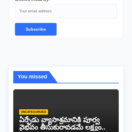
Subscribe
You missed
UNCATEGORIZED
ఏర్పేడు వ్యాసాశ్రమానికి పూర్వ
వైభవం తీసుకురావడమే లక్ష్యం..