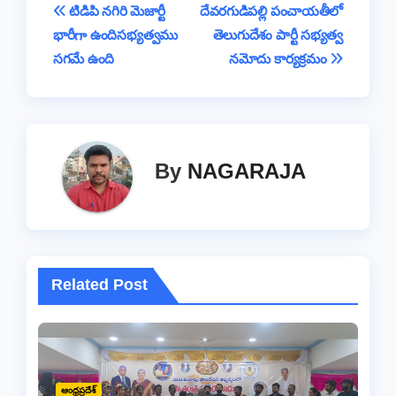
b
A
d
Li
g
a
e
Post
టిడిపి నగిరి మెజార్టీ
దేవరగుడిపల్లి పంచాయతీలో
o
p
s
n
e
m
భారీగా ఉందిసభ్యత్వము
తెలుగుదేశం పార్టీ సభ్యత్వ
navigation
o
p
k
సగమే ఉంది
నమోదు కార్యక్రమం
k
By
NAGARAJA
Related Post
ఆంధ్రప్రదేశ్