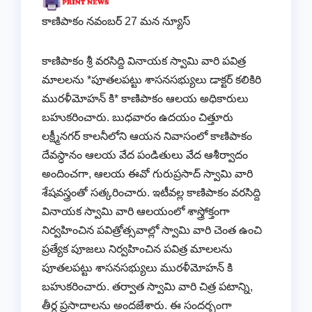
కాణిపాకం నవంబర్ 27 మన న్యూస్
కాణిపాకం శ్రీ వరసిద్ది వినాయక స్వామి వారి పవిత్ర
మాలలను *పూతలపట్టు శాసనసభ్యులు డాక్టర్ కలికిరి
మురళీమోహన్ కి* కాణిపాకం ఆలయ అధికారులు
బహుకరించారు. బుధవారం ఉదయం చిత్తూరు
లక్ష్మీనగర్ కాలనీలోని ఆయన నివాసంలో కాణిపాకం
దేవస్ధానం ఆలయ వేద పండితులు వేద ఆశీర్వాదం
అందించగా, ఆలయ ఈవో గురుప్రసాద్ స్వామి వారి
శేషవస్త్రంతో సత్కరించారు. ఇటీవల్ల కాణిపాకం వరసిద్ది
వినాయక స్వామి వారి ఆలయంలో శాస్త్రోక్తంగా
నిర్వహించిన పవిత్రోత్సవాల్లో స్వామి వారి చెంత ఉంచి‌
ప్రత్యేక పూజలు నిర్వహించిన పవిత్ర మాలలను
పూతలపట్టు శాసనసభ్యులు మురళీమోహన్ కి
బహుకరించారు. తర్వాత స్వామి వారి చిత్ర పటాన్ని,
తీర్ధ ప్రసాదాలను అందజేశారు. ఈ సందర్భంగా