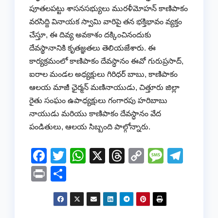
పూతలపట్టు శాసనసభ్యులు మురళీమోహన్ కాణిపాకం
వరసిద్ది వినాయక స్వామి వారిపై తన భక్తి‌భావం వ్యక్తం
చేస్తూ, ఈ దివ్య అవకాశం దక్కించినందుకు
దేవస్థానానికి కృతజ్ఞతలు తెలియజేశారు. ఈ
కార్యక్రమంలో కాణిపాకం దేవస్ధానం ఈవో గురుప్రసాద్,
ఐరాల మండల అధ్యక్షులు గిరిధర్ బాబు, కాణిపాకం
ఆలయ మాజీ ఛైర్మన్ మణినాయుడు, చిత్తూరు జిల్లా
రైతు సంఘం ఉపాధ్యక్షులు గంగారపు హరిబాబు
నాయుడు మరియు కాణిపాకం దేవస్ధానం వేద
పండితులు, ఆలయ సిబ్బంది పాల్గోన్నారు.
F
T
W
X
T
C
M
T
a
wi
h
hr
o
e
el
Pr
S
c
tt
at
e
p
ss
e
in
h
e
er
s
a
y
a
gr
t
ar