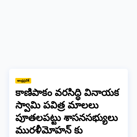
ఆంధ్రప్రదేశ్
కాణిపాకం వరసిద్ధి వినాయక
స్వామి పవిత్ర మాలలు
పూతలపట్టు శాసనసభ్యులు
మురళీమోహన్ కు