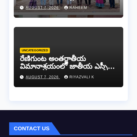
AUGUST 7, 2026
RAHEEM
UNCATEGORIZED
రేణిగుంట అంతర్జాతీయ
విమానాశ్రయంలో జాతీయ ఎస్సీ
కమిషన్ చైర్మన్ కిషోర్ మక్వానాకు
AUGUST 7, 2026
RIYAZVALI K
ఘన స్వాగతం…​
CONTACT US