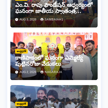
ఎం.వి. రావు ఫౌండేషన్ ఆధ్వర్యంలో
ఘనంగా జాతీయ స్వాతంత్ర
సమరయోధుల పురస్కారాలు
AUG 3, 2026
SAMBAIAH1
ప్రధానోత్సవం వేడుకలు
ఆంధ్రప్రదేశ్
కాణిపాకంలో ఘనంగా ఎమ్మెల్యే
పుట్టినరోజు వేడుకలు
AUG 2, 2026
NAGARAJA
ఆంధ్రప్రదేశ్