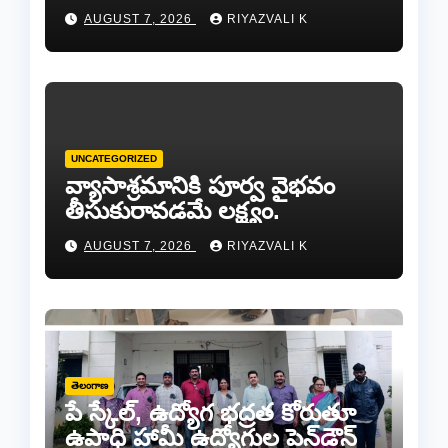
AUGUST 7, 2026
RIYAZVALI K
UNCATEGORIZED
వ్యాసాశ్రమానికి పూర్వ వైభవం
తీసుకురావడమే లక్ష్యం.
AUGUST 7, 2026
RIYAZVALI K
తెలంగాణ
పే స్కేల్, ఉద్యోగ భద్రత కోరుతూ
ఉపాధి హామీ ఉద్యోగుల పెన్‌డౌన్