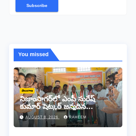
Subscribe
You missed
తెలంగాణ
నిజాంసాగర్‌లో ఎంపీ సురేష్
కుమార్ షెట్కర్ జన్మదిన
వేడుకలు..
AUGUST 8, 2026
RAHEEM