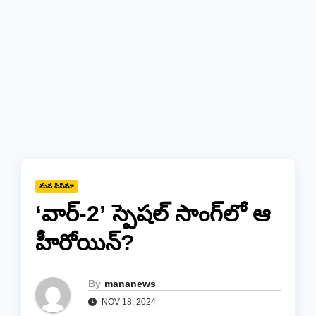
మన సినిమా
‘వార్-2’ స్పెషల్ సాంగ్‌లో ఆ
హీరోయిన్?
By
mananews
NOV 18, 2024