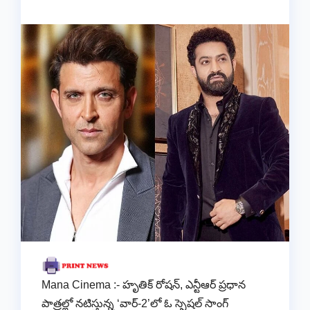
Mana Cinema :- హృతిక్ రోషన్, ఎన్టీఆర్ ప్రధాన
పాత్రల్లో నటిస్తున్న ‘వార్-2’లో ఓ స్పెషల్ సాంగ్