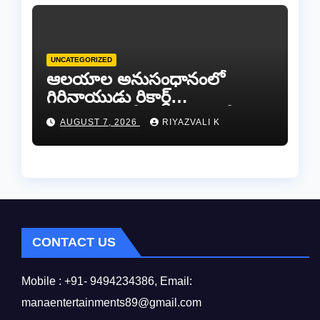
UNCATEGORIZED
ఆలయాల అనుసంధానంలో
గిరినాయుడు రికార్డ్
దారినేర్పరి..రోడ్డు నిర్మాణంతో పాటు
AUGUST 7, 2026
RIYAZVALI K
గోవుల సంరక్షణకు ప్రాణప్రతిష్ఠ!..
CONTACT US
Mobile : +91- 9494234386, Email:
manaentertainments89@gmail.com