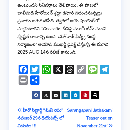
ఉంటుందని సినీవర్గాలు తెలిపాయి. ఈ పాటలో
బాలీవుడ్ హీరోయిన్ శ్రద్ధా కపూర్ నటించనున్నట్లు
ప్రచారం జరుగుతోంది. త్వరలో ఆమె షూటింగ్‌లో
పాల్గొంటారని సమాచారం. దీనిపై మూవీ టీమ్ నుంచి
స్పష్టత రావాల్సి ఉంది. యశ్‌రాజ్ ఫిల్మ్స్ సంస్థ
నిర్మాణంలో అయాన్ ముఖర్జీ డైరెక్ట్ చేస్తున్న ఈ మూవీ
2025 AUG 14న రిలీజ్ కానుంది.
F
T
W
X
T
C
M
T
a
wi
h
hr
o
e
el
Pr
S
c
tt
at
e
p
ss
e
in
h
e
er
s
a
y
a
gr
t
ar
b
A
d
Li
g
a
e
Post
హీరో సిద్ధార్థ్ ”మిస్ యు”
Sarangapani Jathakam’
o
p
s
n
e
m
నవంబర్ 29న థియేటర్స్ లో
Teaser out on
navigation
o
p
k
విడుదల !!!
November 21st’