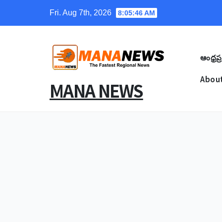
Skip
Fri. Aug 7th, 2026
8:05:47 AM
to
content
ఆంధ్రప్ర
About
MANA NEWS