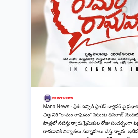
Mana News:- స్లేట్ పెన్సిల్ స్టోరీస్ బ్యానర్ పై ప
చిత్రానికి “రామం రాఘవం” నటుడు ధనరాజ్ మొదటిస
పాత్రలో నటిస్తున్నారు.ప్రేమికుల రోజు సందర్భంగా ఫ
రావడానికి నిర్మాతలు సన్నాహాలు చేస్తున్నారు. ఇటీ