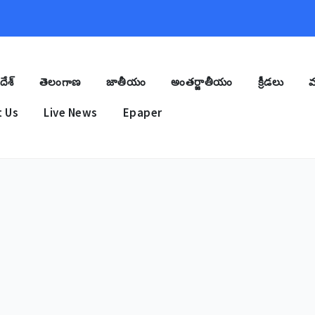
దేశ్
తెలంగాణ
జాతీయం
అంతర్జాతీయం
క్రీడలు
మ
 Us
Live News
Epaper