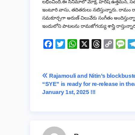
లభించింది.ఈ సినిమాలో మోక్ష, హరీష్ ఉత్తమన్, సత్య, పృ
ఇంటూరి వాసు, తదితరులు నటిస్తున్నారు. రామం రా
సమకూర్చగా అరుణ్ చిలువేరు సంగీతం అందిస్తున్నాడు,
ఇందులోని పాటలను రామజోగయ్య శాస్త్రి రాస్తున్
F
T
W
X
T
C
M
a
wi
h
hr
o
e
c
tt
at
e
p
ss
e
er
s
a
y
a
Post
Rajamouli and Nitin’s blockbust
b
A
d
Li
g
“SYE” is ready for re-release in th
navigation
o
p
s
n
e
January 1st, 2025 !!!
o
p
k
k