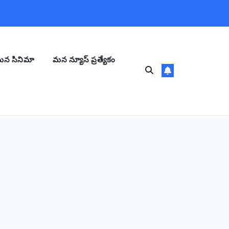
న సినిమా
మన న్యూస్ ప్రత్యేకం