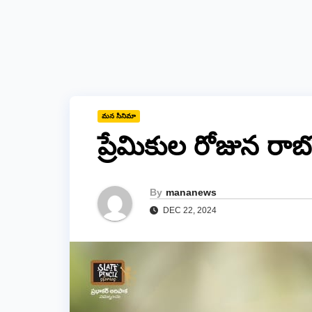
మన సినిమా
ప్రేమికుల రోజున ర
By
mananews
DEC 22, 2024