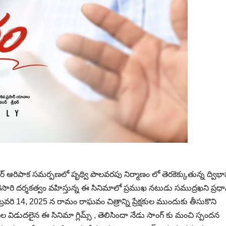
్రభాకర్ ఆరిపాక సమర్పణలో పృథ్వి పొలవరపు నిర్మాణం లో తెరకెక్కుతున్న ద్విభ
ారి దర్శకత్వం వహిస్తున్న ఈ సినిమాలో ప్రముఖ నటుడు సముద్రఖని ప్రధ
ిబ్రవరి 14, 2025 న రామం రాఘవం చిత్రాన్ని ప్రేక్షకుల ముందుకు తీసుకొని
వల విడుదలైన ఈ సినిమా గ్లిమ్స్ , తెలిసిందా నేడు సాంగ్ కు మంచి స్పందన