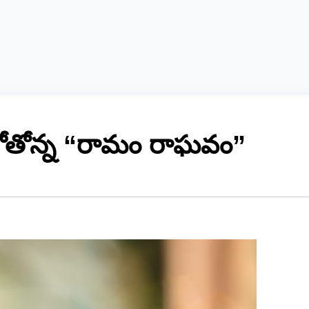
ాబోతోన్న “రామం రాఘవం”