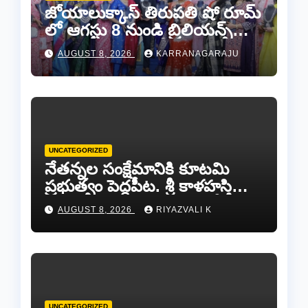
జోయాలుక్కాస్ తిరుపతి షో రూమ్
లో ఆగస్టు 8 నుండి బ్రిలియన్స్
డైమండ్ జ్యాయలరీ షో..
AUGUST 8, 2026
KARRANAGARAJU
UNCATEGORIZED
నేతన్నల సంక్షేమానికి కూటమి
ప్రభుత్వం పెద్దపీట. శ్రీ కాళహస్తి
ఎమ్మెల్యే బొజ్జల వెంకట సుధీర్ రెడ్డి.
AUGUST 8, 2026
RIYAZVALI K
UNCATEGORIZED