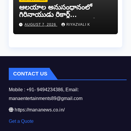
ఆలయాల అనుసంధానంలో
గిరినాయుడు రికార్డ్
దారినేర్పరి..రోడ్డు నిర్మాణంతో పాటు
AUGUST 7, 2026
RIYAZVALI K
గోవుల సంరక్షణకు ప్రాణప్రతిష్ఠ!..
CONTACT US
Mobile : +91- 9494234386, Email:
manaentertainments89@gmail.com
https://mananews.co.in/
Get a Quote