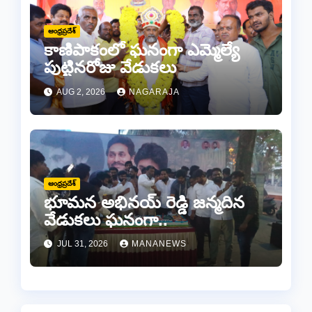
ఆంధ్రప్రదేశ్
కాణిపాకంలో ఘనంగా ఎమ్మెల్యే
పుట్టినరోజు వేడుకలు
AUG 2, 2026
NAGARAJA
ఆంధ్రప్రదేశ్
భూమన అభినయ్ రెడ్డి జన్మదిన
వేడుకలు ఘనంగా..
JUL 31, 2026
MANANEWS