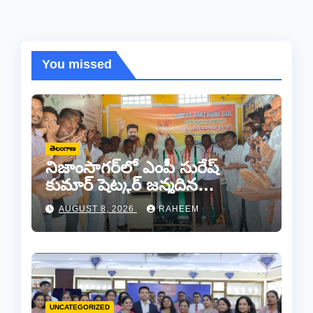
You missed
తెలంగాణ
నిజాంసాగర్‌లో ఎంపీ సురేష్
కుమార్ షెట్కర్ జన్మదిన
వేడుకలు..
AUGUST 8, 2026
RAHEEM
UNCATEGORIZED