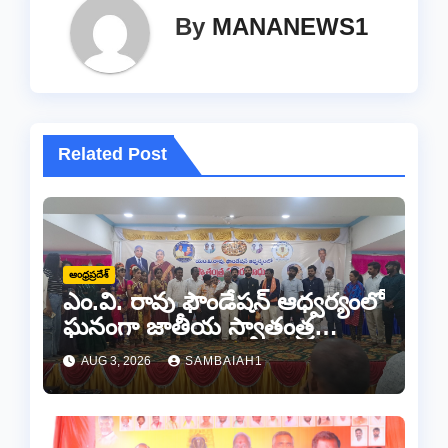
By
MANANEWS1
Related Post
ఆంధ్రప్రదేశ్
ఎం.వి. రావు ఫౌండేషన్ ఆధ్వర్యంలో
ఘనంగా జాతీయ స్వాతంత్ర
సమరయోధుల పురస్కారాలు
AUG 3, 2026
SAMBAIAH1
ప్రధానోత్సవం వేడుకలు