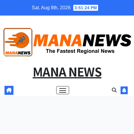
Skip
Sat. Aug 8th, 2026
3:51:25 PM
to
content
MANA NEWS