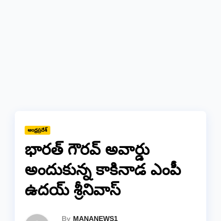
ఆంధ్రప్రదేశ్
భారత్ గౌరవ్ అవార్డు
అందుకున్న కాకినాడ ఎంపీ
ఉదయ్ శ్రీనివాస్
By
MANANEWS1