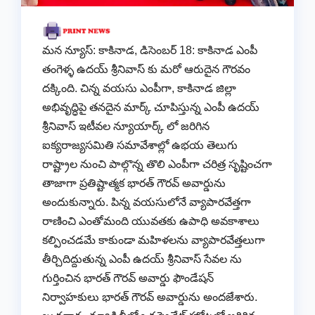
మన న్యూస్: కాకినాడ, డిసెంబర్ 18: కాకినాడ ఎంపీ
తంగెళ్ళ ఉదయ్ శ్రీనివాస్ కు మరో ఆరుదైన గౌరవం
దక్కింది. చిన్న వయసు ఎంపీగా, కాకినాడ జిల్లా
అభివృద్ధిపై తనదైన మార్క్ చూపిస్తున్న ఎంపీ ఉదయ్
శ్రీనివాస్ ఇటీవల న్యూయార్క్ లో జరిగిన
ఐక్యరాజ్యసమితి సమావేశాల్లో ఉభయ తెలుగు
రాష్ట్రాల నుంచి పాల్గొన్న తొలి ఎంపీగా చరిత్ర సృష్టించగా
తాజాగా ప్రతిష్టాత్మక భారత్ గౌరవ్ అవార్డును
అందుకున్నారు. పిన్న వయసులోనే వ్యాపారవేత్తగా
రాణించి ఎంతోమంది యువతకు ఉపాధి అవకాశాలు
కల్పించడమే కాకుండా మహిళలను వ్యాపారవేత్తలుగా
తీర్చిదిద్దుతున్న ఎంపీ ఉదయ్ శ్రీనివాస్ సేవల ను
గుర్తించిన భారత్ గౌరవ్ అవార్డు ఫౌండేషన్
నిర్వాహకులు భారత్ గౌరవ్ అవార్డును అందజేశారు.