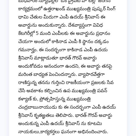
బుధవారం న్యూఢిల్లీలో ఒక ప్రైవేట్ హోటల్లో జరిగిన
కార్యక్రమంలో ఉత్తరాఖండ్ ముఖ్యమంత్రి పుష్కర్ సింగ్
ధామి చేతుల మీదుగా ఎంపీ ఉదయ్ శ్రీనివాస్ ఈ
అవార్డును అందుకున్నారు. దేశవ్యాప్తంగా వివిధ
కేటగిరీల్లో 5 మంది ఎంపీలకు ఈ అవార్డును ప్రధానం
చేయగా అందులో కాకినాడ ఎంపీ కి స్థానం దక్కడం
గమనార్హం. ఈ సందర్భంగా కాకినాడ ఎంపీ ఉదయ
శ్రీనివాస్ మాట్లాడుతూ భారత్ గౌరవ్ అవార్డు
అందుకోవడం ఆనందంగా ఉందని, ఈ అవార్డు తనపై
మరింత బాధ్యత పెంచిందన్నారు. వ్యాపారవేత్తగా
రాణిస్తున్న తనను గుర్తించి రాజకీయంగా ప్రజలకు సేవ
చేసే అవకాశం కల్పించిన ఉప ముఖ్యమంత్రి పవన్
కళ్యాణ్ కు, ప్రోత్సహిస్తున్న ముఖ్యమంత్రి
చంద్రబాబునాయుడు కు ఈ సందర్భంగా ఎంపీ ఉదయ్
శ్రీనివాస్ కృతజ్ఞతలు తెలిపారు. భారత్ గౌరవ్ అవార్డు
అందుకున్న ఎంపీ ఉదయ్ శ్రీనివాస్ ను కూటమి
నాయకులు,కార్యకర్తలు ఘనంగా అభినందించారు.