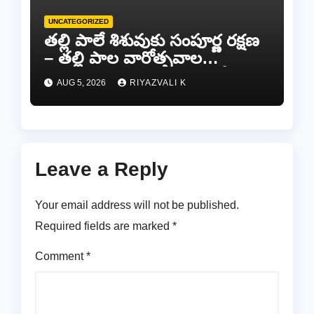
UNCATEGORIZED
తల్లి పాలే శిశువుకు సంపూర్ణ రక్షణ
– తల్లి పాల వారోత్సవాల
సందర్భంగా అవగాహన ర్యాలీ…
AUG 5, 2026
RIYAZVALI K
Leave a Reply
Your email address will not be published.
Required fields are marked
*
Comment
*