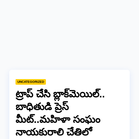
UNCATEGORIZED
​ట్రాప్ చేసి బ్లాక్‌మెయిల్..
బాధితుడి ప్రెస్
మీట్..మహిళా సంఘం
నాయకురాలి చేతిలో