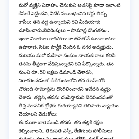
మరో వ్యక్తిని వివాహం చేసుకుని అతనిపై కూడా ఇలాంటి
కేసులే పెట్టిందని, వీటికి సంబంధించిన కోర్టు తీర్పు
కాపీలు తన వద్ద ఉన్నాయని రవి మీడియాకు
చూపించారు.బెదిరింపులు – సామాన్ల దొంగతనం..
ఇంకా విడాకులు కాకపోయినా తనతోనే ఉండాలంటూ
ఉషారాణి, సిపిఐ పార్టీకి చెందిన ఓ నగర అధ్యక్షుడు,
మరియు మరో మహిళా సంఘం నాయకురాలు కలిసి
తనను తీవ్రంగా వేధిస్తున్నారని రవి పేర్కొన్నారు. తన
నుంచి రూ. 50 లక్షలు డిమాండ్ చేశారని,
నిరాకరించడంతో రేణిగుంటలోని తన రూమ్‌లోకి
చొరబడి సామాన్లను దొంగిలించారని ఆవేదన వ్యక్తం
చేశారు. తల్లిని, తనను చంపేస్తామని బెదిరించడంతో
తీవ్ర మానసిక క్షోభకు గురయ్యానని తెలిపారు.న్యాయం
చేయాలని వేడుకోలు:
ఈ ముఠా బారి నుండి తనకు, తన తల్లికి రక్షణ
కల్పించాలని.. తిరుపతి ఎస్పీ, రేణిగుంట పోలీసులు