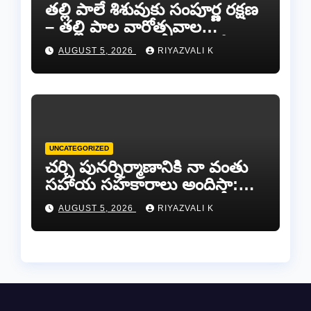
తల్లి పాలే శిశువుకు సంపూర్ణ రక్షణ
– తల్లి పాల వారోత్సవాల
సందర్భంగా అవగాహన ర్యాలీ…
AUGUST 5, 2026
RIYAZVALI K
UNCATEGORIZED
చర్చి పునర్నిర్మాణానికి నా వంతు
సహాయ సహకారాలు అందిస్తా:
చంద్రగిరి ఎమ్మెల్యే పులివర్తి నాని.
AUGUST 5, 2026
RIYAZVALI K