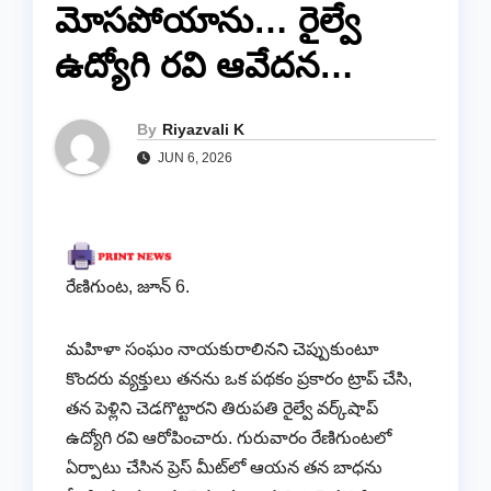
మోసపోయాను… రైల్వే
ఉద్యోగి రవి ఆవేదన…
By
Riyazvali K
JUN 6, 2026
రేణిగుంట, జూన్ 6.
మహిళా సంఘం నాయకురాలినని చెప్పుకుంటూ
కొందరు వ్యక్తులు తనను ఒక పథకం ప్రకారం ట్రాప్ చేసి,
తన పెళ్లిని చెడగొట్టారని తిరుపతి రైల్వే వర్క్‌షాప్
ఉద్యోగి రవి ఆరోపించారు. గురువారం రేణిగుంటలో
ఏర్పాటు చేసిన ప్రెస్ మీట్‌లో ఆయన తన బాధను