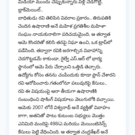
మీడియా ముందు చెప్పుకున్నారు.పెళ్లి చెడగొట్టి,
బ్లాక్‌మెయిల్..
బాధితుడు రవి తెలిపిన వివరాల ప్రకారం.. తిరుపతికి
చెందిన ఉషారాణి అనే మహిళ ప్రగతిశీల మహిళా
సంఘం నాయకురాలిగా పరిచయమైంది. ఆ తర్వాత
ఆమె కొందరితో కలిసి తనపై నిఘా ఉంచి, ఒక ట్రాప్‌లో
పడేసింది. తద్వారా రవికి జరగాల్సిన వివాహాన్ని
చెడగొట్టడమే కాకుండా, రైల్వే ఎస్.ఆర్ లో భార్య
స్థానంలో ఆమె పేరు చేర్చాలని ఒత్తిడి తెచ్చారు.
ఉద్యోగం కోసం తనను చంపేందుకు కూడా ప్లాన్ చేశారని
రవి ఆరోపించారు.గతంలోనూ పలువురిపై కేసులు..
రవి ఈ విషయంపై ఆరా తీయగా ఉషారాణికి
సంబంధించి షాకింగ్ విషయాలు వెలుగులోకి వచ్చాయి.
ఆమెకు 2007 లోనే విశ్వనాథ్ అనే వ్యక్తితో వివాహం
కాగా, అతనితో పాటు కుటుంబ సభ్యులు మొత్తం
ఎనిమిది మందిపై 498/ఎ మరియు మెయింటెనెన్స్
కేసులు పెట్టి వేధించింది. ఆ తర్వాత చంద్రశేఖర్ అనే