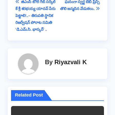
Post
​ జిఎంసి టోల్ గేట్ సర్కిల్‌
ఘనంగా స్వర్ణ బేబీ ప్రిన్సి
o
p
s
n
e
m
కే శ్రీ శరభయ్య యాదవ్ పేరు
తొలి జన్మదిన వేడుకలు..
navigation
o
p
k
పెట్టాలి!..​– తిరుపతి స్థానిక
k
రిజర్వేషన్ పోరాట సమితి
‘డి.ఎమ్.సి. భాస్కర్’ ..
By
Riyazvali K
Related Post