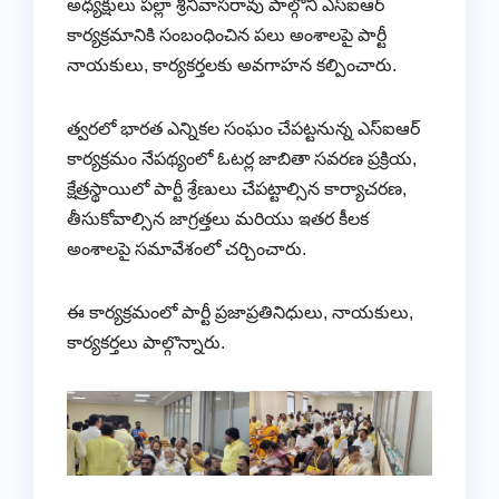
అధ్యక్షులు పల్లా శ్రీనివాసరావు పాల్గొని ఎస్‌ఐఆర్
కార్యక్రమానికి సంబంధించిన పలు అంశాలపై పార్టీ
నాయకులు, కార్యకర్తలకు అవగాహన కల్పించారు.
త్వరలో భారత ఎన్నికల సంఘం చేపట్టనున్న ఎస్‌ఐఆర్
కార్యక్రమం నేపథ్యంలో ఓటర్ల జాబితా సవరణ ప్రక్రియ,
క్షేత్రస్థాయిలో పార్టీ శ్రేణులు చేపట్టాల్సిన కార్యాచరణ,
తీసుకోవాల్సిన జాగ్రత్తలు మరియు ఇతర కీలక
అంశాలపై సమావేశంలో చర్చించారు.
ఈ కార్యక్రమంలో పార్టీ ప్రజాప్రతినిధులు, నాయకులు,
కార్యకర్తలు పాల్గొన్నారు.