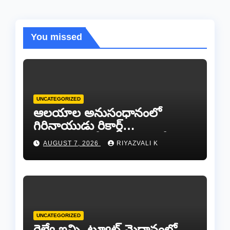
You missed
UNCATEGORIZED
ఆలయాల అనుసంధానంలో
గిరినాయుడు రికార్డ్
దారినేర్పరి..రోడ్డు నిర్మాణంతో పాటు
AUGUST 7, 2026
RIYAZVALI K
గోవుల సంరక్షణకు ప్రాణప్రతిష్ఠ!..
UNCATEGORIZED
రైల్వే ఇన్స్టిట్యూట్ మైదానంలో