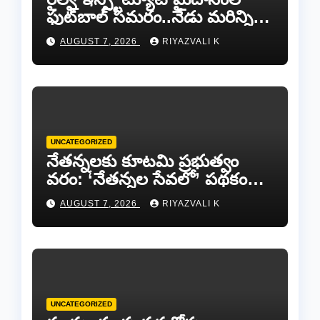
ఫుట్‌బాల్ సమరం..నేడు మరిన్ని
జట్లు సిద్ధం!.
AUGUST 7, 2026
RIYAZVALI K
UNCATEGORIZED
​నేతన్నలకు కూటమి ప్రభుత్వం
వరం: ‘నేతన్నల సేవలో’ పథకం
ద్వారా ఏటా ₹25,000 ఆర్థిక
AUGUST 7, 2026
RIYAZVALI K
సాయం!
UNCATEGORIZED