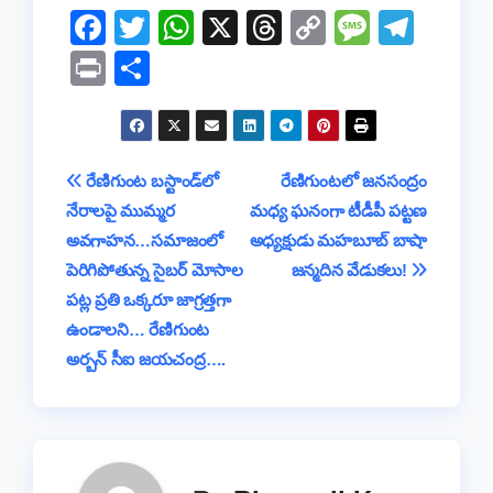
F
T
W
X
T
C
M
T
a
wi
h
hr
o
e
el
Pr
S
c
tt
at
e
p
ss
e
in
h
e
er
s
a
y
a
gr
t
ar
b
A
d
Li
g
a
e
Post
రేణిగుంట ​బస్టాండ్‌లో
రేణిగుంటలో జనసంద్రం
o
p
s
n
e
m
నేరాలపై ముమ్మర
మధ్య ఘనంగా టీడీపీ పట్టణ
navigation
o
p
k
అవగాహన…సమాజంలో
అధ్యక్షుడు మహబూబ్ బాషా
k
పెరిగిపోతున్న సైబర్ మోసాల
జన్మదిన వేడుకలు!
పట్ల ప్రతి ఒక్కరూ జాగ్రత్తగా
ఉండాలని… ​రేణిగుంట
అర్బన్ సీఐ జయచంద్ర….