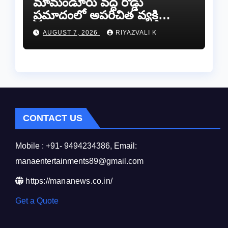
​మామండూరు వద్ద రోడ్డు
ప్రమాదంలో అపరిచిత వ్యక్తి
మృతి…సమాచారం తెలిస్తే
AUGUST 7, 2026
RIYAZVALI K
రేణిగుంట పోలీసులను
సంప్రదించండి.
CONTACT US
Mobile : +91- 9494234386, Email:
manaentertainments89@gmail.com
https://mananews.co.in/
Get a Quote