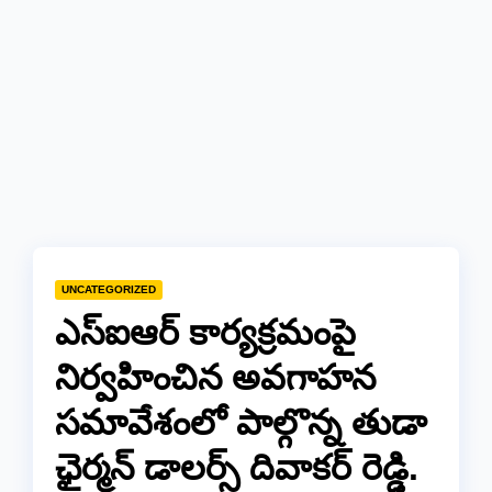
UNCATEGORIZED
ఎస్‌ఐఆర్ కార్యక్రమంపై
నిర్వహించిన అవగాహన
సమావేశంలో పాల్గొన్న తుడా
ఛైర్మన్ డాలర్స్ దివాకర్ రెడ్డి.