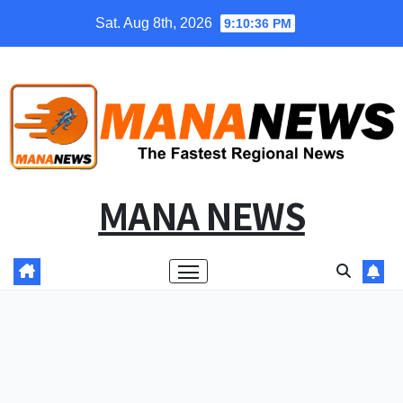
Skip
Sat. Aug 8th, 2026
9:10:36 PM
to
content
MANA NEWS