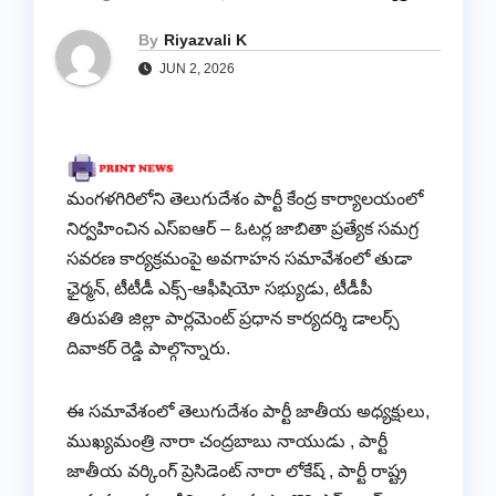
By
Riyazvali K
JUN 2, 2026
మంగళగిరిలోని తెలుగుదేశం పార్టీ కేంద్ర కార్యాలయంలో
నిర్వహించిన ఎస్‌ఐఆర్ – ఓటర్ల జాబితా ప్రత్యేక సమగ్ర
సవరణ కార్యక్రమంపై అవగాహన సమావేశంలో తుడా
ఛైర్మన్, టీటీడీ ఎక్స్-ఆఫీషియో సభ్యుడు, టీడీపీ
తిరుపతి జిల్లా పార్లమెంట్ ప్రధాన కార్యదర్శి డాలర్స్
దివాకర్ రెడ్డి పాల్గొన్నారు.
ఈ సమావేశంలో తెలుగుదేశం పార్టీ జాతీయ అధ్యక్షులు,
ముఖ్యమంత్రి నారా చంద్రబాబు నాయుడు , పార్టీ
జాతీయ వర్కింగ్ ప్రెసిడెంట్ నారా లోకేష్ , పార్టీ రాష్ట్ర