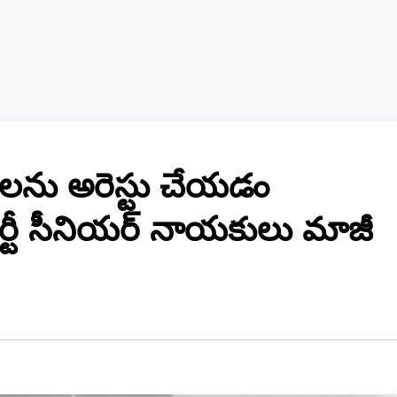
యకులను అరెస్టు చేయడం
్ పార్టీ సీనియర్ నాయకులు మాజీ