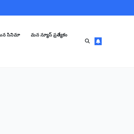
న సినిమా
మన న్యూస్ ప్రత్యేకం