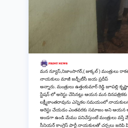
మన న్యూస్,నిజాంసాగర్,( జుక్కల్ ) మంత్రులు రా
నాయకులు మాజీ జడ్పీటీసీ జయ ప్రదీప్
అన్నారు. మంత్రులు ఉత్తంకుమార్ రెడ్డి జూపల్లి క
స్టేషన్ లో అరెస్టు చేసినట్లు ఆయన మన దినపత్రిక
లక్ష్మీకాంతరావును ఎన్నికల సమయంలో నాయకులను ప్ర
అరెస్టు చేయడం ఎంతవరకు సమాజం అని ఆయన ఆగ్రహం వ్యక
అండగా ఉండి మేము పనిచేస్తుంటే మంత్రులు వస్త
సీనియర్ కాంగ్రెస్ పార్టీ నాయకులతో చర్చలు జరిపి పి