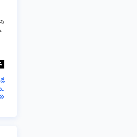
ిసి
ు.
డే
..