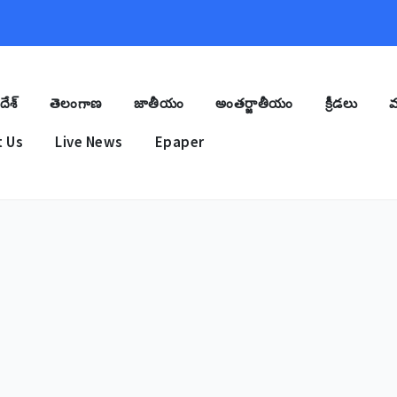
దేశ్
తెలంగాణ
జాతీయం
అంతర్జాతీయం
క్రీడలు
మ
 Us
Live News
Epaper