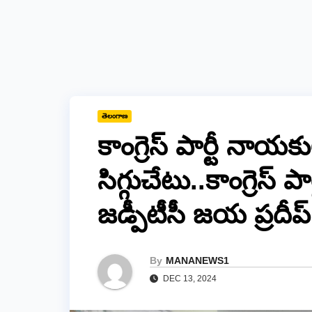
తెలంగాణ
కాంగ్రెస్ పార్టీ నా
సిగ్గుచేటు..కాంగ్రెస
జడ్పీటీసీ జయ ప్రదీప్
By
MANANEWS1
DEC 13, 2024