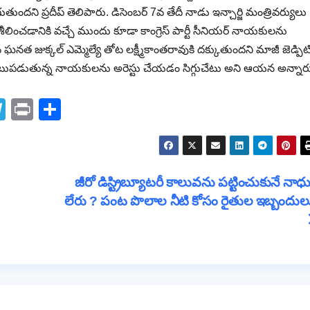
ని ప్రదీప్ తెలిపారు. డిసెంబర్ 7వ తేదీ నాడు ఇన్చార్జి మంత్రివర్యులు
రిశీలించడానికి వచ్చే ముందు కూడా కాంగ్రెస్ పార్టీ సీనియర్ నాయకులను
 ఘనత జుక్కల్ ఎమ్మెల్యే తోట లక్ష్మీకాంతరావుకి దక్కుతుందని మాజీ జెడ్పిట
 పాటుపడుతున్న నాయకులను అరెస్టు చేయడం సిగ్గుచేటు అని ఆయన అన్నార
T
Pr
S
el
in
h
e
t
ar
gr
e
జీరో డిస్ట్రిబ్యూటరీ కాలువను పట్టించుకునే నాధు
a
లేరు ? పంట పొలాల నీటి కోసం రైతుల ఇబ్బందులు
m