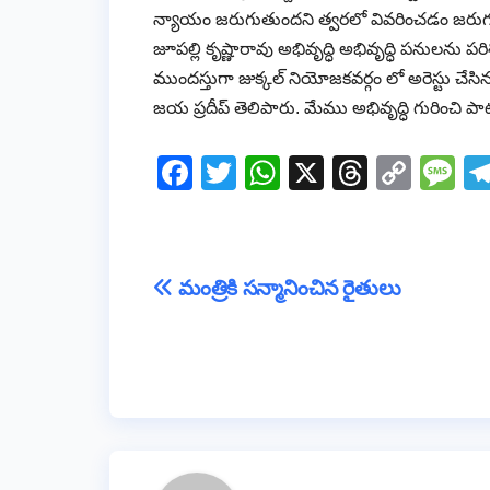
న్యాయం జరుగుతుందని త్వరలో వివరించడం జరుగుతుంద
జూపల్లి కృష్ణారావు అభివృద్ధి అభివృద్ధి పనులను ప
ముందస్తుగా జుక్కల్ నియోజకవర్గం లో అరెస్టు చేసిన
జయ ప్రదీప్ తెలిపారు. మేము అభివృద్ధి గురించి
F
T
W
X
T
C
M
a
wi
h
hr
o
e
c
tt
at
e
p
ss
e
er
s
a
y
a
Post
మంత్రికి సన్మానించిన రైతులు
b
A
d
Li
g
navigation
o
p
s
n
e
o
p
k
k