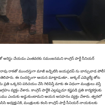
కతో అరెస్టు చేయడం ఎంతవరకు సమంజనమని కాంగ్రెస్ పార్టీ సీనియర్
ృష్ణారావు రాకతో ముందస్తుగా మాజీ జడ్పిటిసి జయప్రదప్ ను బాన్సువాడ పోలీ
కు తెలిపారు. ఈ సందర్భంగా ఆయన మాట్లాడుతూ.. జుక్కల్ ఎమ్మెల్యే తోట
తి ఒక్కరిని పరిచయం చేసి గెలిపిస్తే మాకు ఈ విధంగా మంత్రులు వస్తే
్తం చేశారు. కాంగ్రెస్ పార్టీకి ఎల్లప్పుడూ కష్టపడి ప్రతి కార్యకర్తలకు
ే మేము ఎందుకు అడ్డుకుంటామని ఆయన అసహనం వ్యక్తం చేశారు. త్వరలో
సిసి అధ్యక్షునికి, మంత్రులకు కలసి కాంగ్రెస్ పార్టీ సీనియర్ నాయకులకు