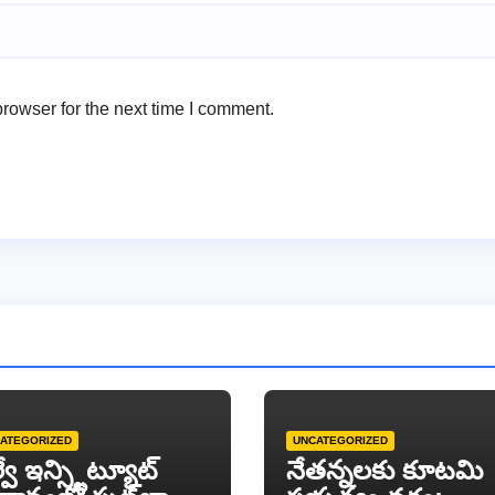
rowser for the next time I comment.
ATEGORIZED
UNCATEGORIZED
్వే ఇన్స్టిట్యూట్
​నేతన్నలకు కూటమి