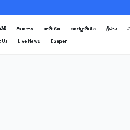
దేశ్
తెలంగాణ
జాతీయం
అంతర్జాతీయం
క్రీడలు
మ
 Us
Live News
Epaper