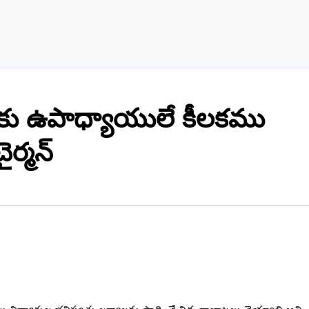
్తుకు ఉపాధ్యాయులే కీలకము
ైర్మన్