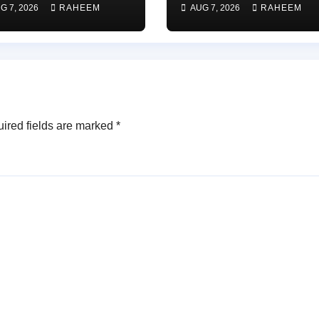
G 7, 2026
RAHEEM
AUG 7, 2026
RAHEEM
నలిస్టు సల్ల ఆశన్నకు
నూతన కమిటీల
నీటి వీడ్కోలు…
ఏర్పాటు
ired fields are marked
*