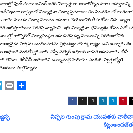
లల్లో ఫుడ్ పాయిజనింగ్ జరిగి విద్యార్థులు అనారోగ్యం పాలు అవ్వడాన్ని
దేవిధంగా రాష్ట్రంలో విద్యార్థుల విద్యా ప్రమాణాలను పెంచడం లో భాగంగా
ంచుటకు గాను నూతన విద్యా విధానం అమలు చేయడానికి తీసుకోవలసిన చర్యల
ి అందరి అభిప్రాయాలు సేకరిస్తున్నామని, ఇది విద్యార్థుల భవిష్యత్తు కోసం ఏదో ఒ
శాలల్లో,కార్పొరేట్ విద్యాసంస్థల అనుసరిస్తున్న విధానాన్ని పరిగణలోనికి
ులకు నాణ్యమైన విద్యను అందించడమే ప్రభుత్వం యొక్కలక్ష్యం అని అన్నారు.ఈ
శాఖ అధికారి వెంకటేశ్వర చారి, ఎస్సీ వెల్ఫేర్ అధికారి దాసరి అనసూయ, బీసీ
కారి లెనినా, కేబీవీపీ అధికారిని అన్నామలై మరియు ఎంఈఓ స్వర్ణ జ్యోతి,
తదితరులు పాల్గొన్నారు.
T
Pr
S
el
in
h
e
t
ar
gr
e
్యప్ప
విప్పల గుంపు గ్రామ యువతకు వాలీబా
a
కిట్లుఅందజే
m