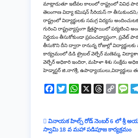
మాట్లాడుతూ ఇటీవల కాలంలో రాష్ట్రంలో వివిధ పాఠశా
తెలంగాణ విద్యా కమిషన్ సీరియస్ గా తీసుకుందని,అ
రాష్ట్రంలో విద్యార్థులకు సమగ్ర విద్యను అంది
గురించి రాష్ట్రవ్యాప్తంగా క్షేత్రస్థాయిలో పర్యటించ
నిర్ణయం తీసుకోకుండా ప్రపంచవ్యాప్తంగా, ప్రవేట్ పాఠ
తీసుకొని దీని ద్వారా రానున్న రోజుల్లో విద్యార్థ
కార్య్రమంలో డిడి ట్రైబల్ వెల్ఫేర్ మణెమ్మ, విద్యా
వెల్ఫేర్ అధికారి ఇందిరా, మహిళా శిశు సంక్షేమ అధి
హెడ్మాస్టర్ జి.నాగశ్రీ, ఉపాధ్యాయులు,విద్యార్థులు 
F
T
W
X
T
C
M
a
wi
h
hr
o
e
c
tt
at
e
p
ss
e
er
s
a
y
a
Post
వినాయక హిల్స్ రోడ్ నెంబర్ 6 లో శ్రీ అయ
b
A
d
Li
g
స్వామి 18 వ మహా పడిపూజ కార్యక్రమం
navigation
o
p
s
n
e