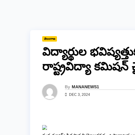
తెలంగాణ
విద్యార్థుల భవిష్యత
రాష్ట్రవిద్యా కమిషన్ చ
By
MANANEWS1
DEC 3, 2024