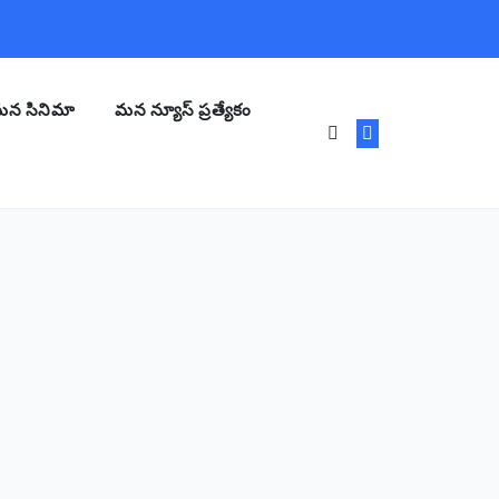
న సినిమా
మన న్యూస్ ప్రత్యేకం