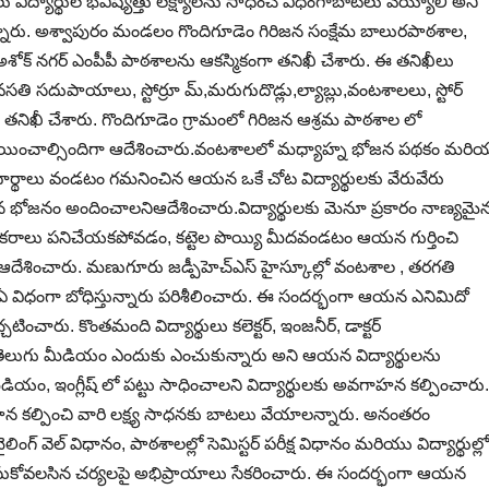
ద్యార్థుల భవిష్యత్తు లక్ష్యాలను సాధించే విధంగాబాటలు వెయ్యాలి అని
అన్నారు. అశ్వాపురం మండలం గొందిగూడెం గిరిజన సంక్షేమ బాలురపాఠశాల,
క్ నగర్ ఎంపీపీ పాఠశాలను ఆకస్మికంగా తనిఖీ చేశారు. ఈ తనిఖీలు
సతి సదుపాయాలు, స్టోర్రూ మ్,మరుగుదొడ్లు,ల్యాబ్లు,వంటశాలలు, స్టోర్
తనిఖీ చేశారు. గొందిగూడెం గ్రామంలో గిరిజన ఆశ్రమ పాఠశాల లో
పేరు చేయించాల్సిందిగా ఆదేశించారు.వంటశాలలో మధ్యాహ్న భోజన పథకం మరి
పదార్థాలు వండటం గమనించిన ఆయన ఒకే చోట విద్యార్థులకు వేరువేరు
ైన భోజనం అందించాలనిఆదేశించారు.విద్యార్థులకు మెనూ ప్రకారం నాణ్యమై
కరాలు పనిచేయకపోవడం, కట్టెల పొయ్యి మీదవండటం ఆయన గుర్తించి
ా ఆదేశించారు. మణుగూరు జడ్పీహెచ్ఎస్ హైస్కూల్లో వంటశాల , తరగతి
 ఏ విధంగా బోధిస్తున్నారు పరిశీలించారు. ఈ సందర్భంగా ఆయన ఎనిమిదో
ంచారు. కొంతమంది విద్యార్థులు కలెక్టర్, ఇంజనీర్, డాక్టర్
 తెలుగు మీడియం ఎందుకు ఎంచుకున్నారు అని ఆయన విద్యార్థులను
ియం, ఇంగ్లీష్ లో పట్టు సాధించాలని విద్యార్థులకు అవగాహన కల్పించారు.
కల్పించి వారి లక్ష్య సాధనకు బాటలు వేయాలన్నారు. అనంతరం
్ వెల్ విధానం, పాఠశాలల్లో సెమిస్టర్ పరీక్ష విధానం మరియు విద్యార్థుల్లో
సుకోవలసిన చర్యలపై అభిప్రాయాలు సేకరించారు. ఈ సందర్భంగా ఆయన