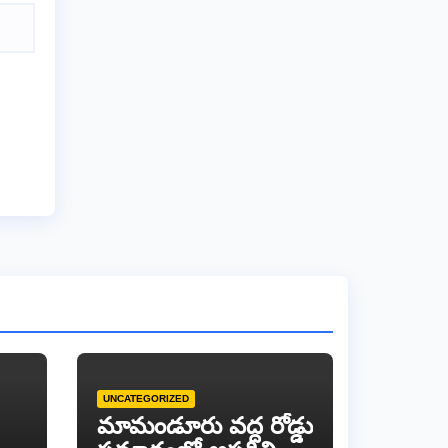
UNCATEGORIZED
​మామండూరు వద్ద రోడ్డు