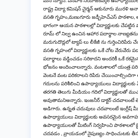
మన న్యూస్: పినపాక నియోజకవర్గం ఉపాధ్యాయులు వి
రాష్ట్ర విద్యా కమిషన్ చైర్మన్ ఆకునూరు మురళి 
వసతి గృహం,మణుగూరు జడ్పీహెచ్ఎస్ పాఠశాల, అశో
భాగంగా ఆయన పాఠశాలల్లో విద్యార్థులకు చేపట్టిన వ
రూమ్ లో నిల్వ ఉంచిన ఆహార పదార్థాల నాణ్యతను 
మరుగుదొడ్లలో ట్యాప్ లు లీకేజీ ను గుర్తించిరి
వసతి గృహంలో విద్యార్థులకు ఒకే చోట వేరువేరు 
పదార్థాలు వడ్డించడం సరికాదని అందరికీ ఒకే రకమ
భోజనం అందించాలన్నారు. వంటశాలలో యంత్ర పరి
వెంటనే వంట పరికరాలని రిపేరు చేయించాల్సిందిగ
గదులను పరిశీలించి ఉపాధ్యాయులు విద్యార్థులకు
తరగతి తెలుగు మీడియం గదిలో విద్యార్థులతో ముచ్చటి
అవుతామనిఅన్నారు. ఇంజనీర్ డాక్టర్ చదవాలంటే
అడిగారు. ఉన్నత చదువులు చదవాలంటే ఇంగ్లీష్ మీడ
ఉపాధ్యాయులు విద్యార్థులకు అవసరమైన అవగాహన 
ఉపాధ్యాయులతో మీటింగ్ నిర్వహించి పాఠశాలలో బైలింగ
చదవడం , వ్రాయడంలో నైపుణ్యం సాధించుటకు తీ