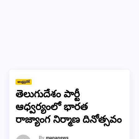
ఆంధ్రప్రదేశ్
తెలుగుదేశం పార్టీ
ఆధ్వర్యంలో భారత
రాజ్యాంగ నిర్మాణ దినోత్సవం
By
mananews