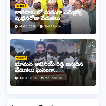
ఆంధ్రప్రదేశ్
కాణిపాకంలో ఘనంగా ఎమ్మెల్యే
పుట్టినరోజు వేడుకలు
AUG 2, 2026
NAGARAJA
ఆంధ్రప్రదేశ్
భూమన అభినయ్ రెడ్డి జన్మదిన
వేడుకలు ఘనంగా..
JUL 31, 2026
MANANEWS