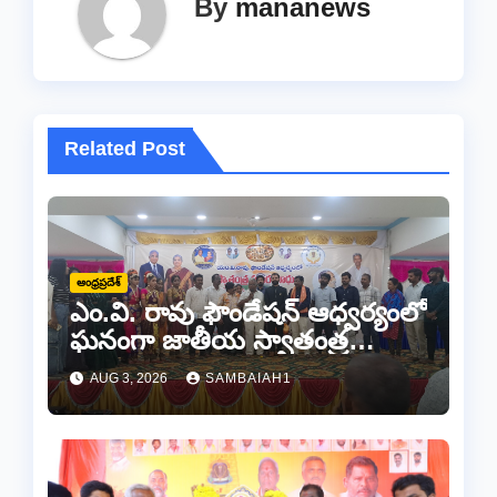
By
mananews
Related Post
ఆంధ్రప్రదేశ్
ఎం.వి. రావు ఫౌండేషన్ ఆధ్వర్యంలో
ఘనంగా జాతీయ స్వాతంత్ర
సమరయోధుల పురస్కారాలు
AUG 3, 2026
SAMBAIAH1
ప్రధానోత్సవం వేడుకలు