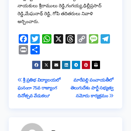
నాయకులు శ్రీరాములు రెడ్డి,గంగయ్య,ఢిల్లీప్రసాద్
రెడ్డి,మేఘనాథ్ రెడ్డి, గోపి తదితరులు నివాళి
అర్పించారు.
F
T
W
X
T
C
M
T
a
wi
h
hr
o
e
el
Pr
S
c
tt
at
e
p
ss
e
in
h
e
er
s
a
y
a
gr
t
ar
b
A
d
Li
g
a
e
Post
శ్రీ ప్రతిభ విద్యాలయలో
మారేపల్లి పంచాయతీలో
o
p
s
n
e
m
ఘనంగా 75వ రాజ్యాంగ
తెలుగుదేశం పార్టీ సభ్యత్వ
navigation
o
p
k
దినోత్సవ వేడుకలు*
నమోదు కార్యక్రమం
k