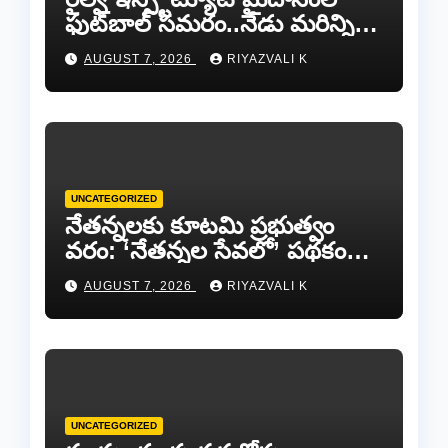
ఫుట్‌బాల్ సమరం..నేడు మరిన్ని
జట్లు సిద్ధం!.
AUGUST 7, 2026
RIYAZVALI K
UNCATEGORIZED
​నేతన్నలకు కూటమి ప్రభుత్వం
వరం: ‘నేతన్నల సేవలో’ పథకం
ద్వారా ఏటా ₹25,000 ఆర్థిక
AUGUST 7, 2026
RIYAZVALI K
సాయం!
UNCATEGORIZED