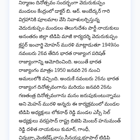
నిర్మాణం దినోత్సవం సందర్భంగా వెదురుకుప్పం
మండలం కేంద్రంలో డాక్టర్ బి. ఆర్. అంబేద్కర్ గారి
విగ్రహానికి పూలమాల వేసి నివాళులర్పిస్తున్న
వెదురుకుప్పం మండలం తెలుగుదేశం పార్టీ నాయకులు
అనంతరం జిల్లా టిడిపి మాజీ కార్యదర్శి వెదురుకుప్పం
క్లస్టర్ ఇంచార్జి మోహన్ మురళి మాట్లాడుతూ 1949సం
నవంబరు 26వ తేదిన భారత రాజ్యాంగ పరిషత్
రాజ్యాంగాన్ని ఆమోదించింది. అయితే భారత
రాజ్యాంగం మాత్రం 1950 జనవరి 26 నుంచి
అమలులోకి వచ్చింది. అందుకే నవంబరు 26ను భారత
రాజ్యాంగ దినోత్సవంగాను మరియు జనవరి 26ను
గణతంత్ర దినోత్సవంగాను మనం జరుపుకుంటున్నాము
అని మెహన్ మురళి అన్నరు ఈ కార్యక్రమంలో మండల
టిడిపి అధ్యక్షులు లోకనాథ్ రెడ్డి మండల ఎస్సీ సెల్
అధ్యక్షులు వరప్రసాద్ రాష్ట్ర బిజెపి మెంబర్ హనుమంత్
రెడ్డి దళిత నాయకులు కుమార్, గాంధీ,
చిన్నబ్బా,వెంకటేష్,వాసు,సీనయ్య,భూపాల్ టిడిపి