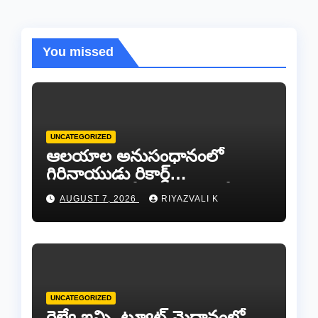
You missed
UNCATEGORIZED
ఆలయాల అనుసంధానంలో
గిరినాయుడు రికార్డ్
దారినేర్పరి..రోడ్డు నిర్మాణంతో పాటు
AUGUST 7, 2026
RIYAZVALI K
గోవుల సంరక్షణకు ప్రాణప్రతిష్ఠ!..
UNCATEGORIZED
రైల్వే ఇన్స్టిట్యూట్ మైదానంలో