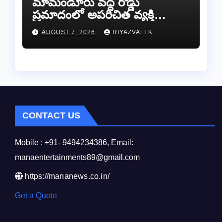
​మామండూరు వద్ద రోడ్డు
ప్రమాదంలో అపరిచిత వ్యక్తి
మృతి…సమాచారం తెలిస్తే
AUGUST 7, 2026
RIYAZVALI K
రేణిగుంట పోలీసులను
సంప్రదించండి.
CONTACT US
Mobile : +91- 9494234386, Email:
manaentertainments89@gmail.com
https://mananews.co.in/
Get a Quote