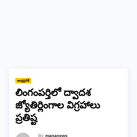
ఆంధ్రప్రదేశ్
లింగంపర్తిలో ద్వాదశ
జ్యోతిర్లింగాల విగ్రహాలు
ప్రతిష్ట
By
mananews