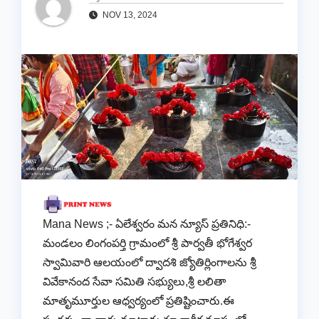
NOV 13, 2024
Mana News ;- ఏలేశ్వరం మన న్యూస్ ప్రతినిధి:-
మండలం లింగంపర్తి గ్రామంలో శ్రీ పార్వతీ భోగేశ్వర
స్వామివారి ఆలయంలో ద్వాదశి జ్యోతిర్లింగాలను శ్రీ
వివేకానంద సేవా సమితి సభ్యులు,శ్రీ లలితా
మాతృమూర్తుల ఆధ్వర్యంలో ప్రతిష్టించారు.ఈ