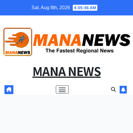
Skip
Sat. Aug 8th, 2026
4:05:47 AM
to
content
MANA NEWS