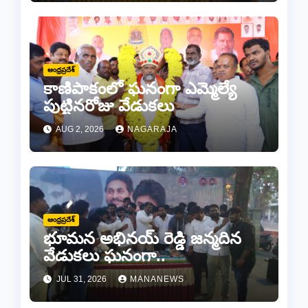
ఆంధ్రప్రదేశ్
కాణిపాకంలో ఘనంగా ఎమ్మెల్యే
పుట్టినరోజు వేడుకలు
AUG 2, 2026
NAGARAJA
ఆంధ్రప్రదేశ్
భూమన అభినయ్ రెడ్డి జన్మదిన
వేడుకలు ఘనంగా..
JUL 31, 2026
MANANEWS