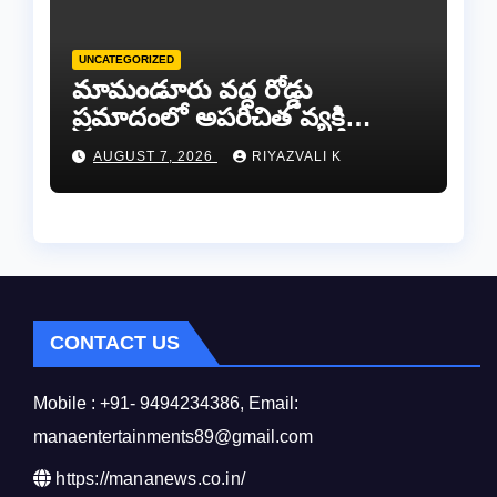
UNCATEGORIZED
​మామండూరు వద్ద రోడ్డు
ప్రమాదంలో అపరిచిత వ్యక్తి
మృతి…సమాచారం తెలిస్తే
AUGUST 7, 2026
RIYAZVALI K
రేణిగుంట పోలీసులను
సంప్రదించండి.
CONTACT US
Mobile : +91- 9494234386, Email:
manaentertainments89@gmail.com
https://mananews.co.in/