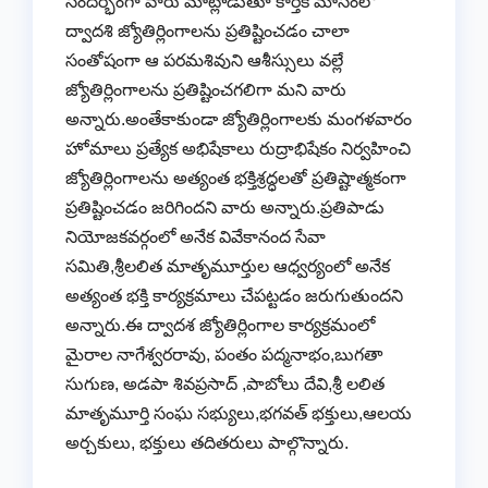
సందర్భంగా వారు మాట్లాడుతూ కార్తీక మాసంలో
ద్వాదశి జ్యోతిర్లింగాలను ప్రతిష్టించడం చాలా
సంతోషంగా ఆ పరమశివుని ఆశీస్సులు వల్లే
జ్యోతిర్లింగాలను ప్రతిష్టించగలిగా మని వారు
అన్నారు.అంతేకాకుండా జ్యోతిర్లింగాలకు మంగళవారం
హోమాలు ప్రత్యేక అభిషేకాలు రుద్రాభిషేకం నిర్వహించి
జ్యోతిర్లింగాలను అత్యంత భక్తిశ్రద్ధలతో ప్రతిష్టాత్మకంగా
ప్రతిష్టించడం జరిగిందని వారు అన్నారు.ప్రతిపాడు
నియోజకవర్గంలో అనేక వివేకానంద సేవా
సమితి,శ్రీలలిత మాతృమూర్తుల ఆధ్వర్యంలో అనేక
అత్యంత భక్తి కార్యక్రమాలు చేపట్టడం జరుగుతుందని
అన్నారు.ఈ ద్వాదశ జ్యోతిర్లింగాల కార్యక్రమంలో
మైరాల నాగేశ్వరరావు, పంతం పద్మనాభం,బుగతా
సుగుణ, అడపా శివప్రసాద్ ,పాబోలు దేవి,శ్రీ లలిత
మాతృమూర్తి సంఘ సభ్యులు,భగవత్ భక్తులు,ఆలయ
అర్చకులు, భక్తులు తదితరులు పాల్గొన్నారు.