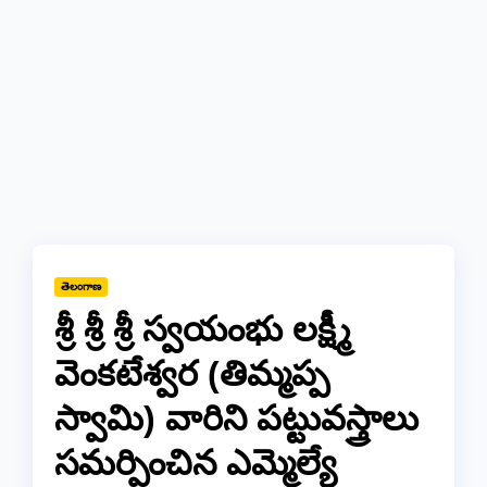
తెలంగాణ
శ్రీ శ్రీ శ్రీ స్వయంభు లక్ష్మీ
వెంకటేశ్వర (తిమ్మప్ప
స్వామి) వారిని పట్టువస్త్రాలు
సమర్పించిన ఎమ్మెల్యే