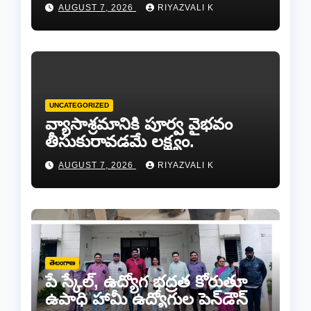
AUGUST 7, 2026
RIYAZVALI K
UNCATEGORIZED
వ్యాసాశ్రమానికి పూర్వ వైభవం
తీసుకురావడమే లక్ష్యం.
AUGUST 7, 2026
RIYAZVALI K
తెలంగాణ
పే స్కేల్, ఉద్యోగ భద్రత కోరుతూ
ఉపాధి హామీ ఉద్యోగుల పెన్‌డౌన్