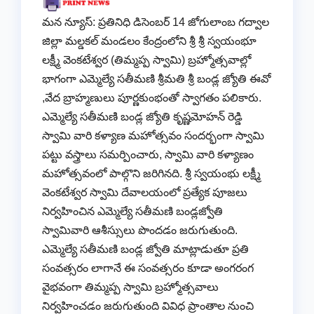
మన న్యూస్: ప్రతినిధి డిసెంబర్ 14 జోగులాంబ గద్వాల
జిల్లా మల్డకల్ మండలం కేంద్రంలోని శ్రీ శ్రీ స్వయంభూ
లక్ష్మీ వెంకటేశ్వర (తిమ్మప్ప స్వామి) బ్రహ్మోత్సవాల్లో
భాగంగా ఎమ్మెల్యే సతీమణి శ్రీమతి శ్రీ బండ్ల జ్యోతి ఈవో
,వేద బ్రాహ్మణులు పూర్ణకుంభంతో స్వాగతం పలికారు.
ఎమ్మెల్యే సతీమణి బండ్ల జ్యోతి కృష్ణమోహన్ రెడ్డి
స్వామి వారి కళ్యాణ మహోత్సవం సందర్భంగా స్వామి
పట్టు వస్త్రాలు సమర్పించారు, స్వామి వారి కళ్యాణం
మహోత్సవంలో పాల్గొని జరిగినది. శ్రీ స్వయంభు లక్ష్మీ
వెంకటేశ్వర స్వామి దేవాలయంలో ప్రత్యేక పూజలు
నిర్వహించిన ఎమ్మెల్యే సతీమణి బండ్లజ్వోతి
స్వామివారి ఆశీస్సులు పొందడం జరుగుతుంది.
ఎమ్మెల్యే సతీమణి బండ్ల జ్వోతి మాట్లాడుతూ ప్రతి
సంవత్సరం లాగానే ఈ సంవత్సరం కూడా అంగరంగ
వైభవంగా తిమ్మప్ప స్వామి బ్రహ్మోత్సవాలు
నిర్వహించడం జరుగుతుంది వివిధ ప్రాంతాల నుంచి