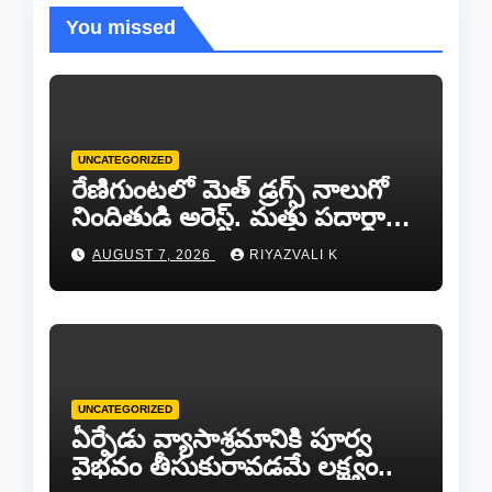
You missed
UNCATEGORIZED
రేణిగుంటలో మెత్ డ్రగ్స్ నాలుగో
నిందితుడి అరెస్ట్. మత్తు పదార్థాల
రాకెట్‌ను సమూలంగా అంతం
AUGUST 7, 2026
RIYAZVALI K
చేస్తాం!
UNCATEGORIZED
ఏర్పేడు వ్యాసాశ్రమానికి పూర్వ
వైభవం తీసుకురావడమే లక్ష్యం..