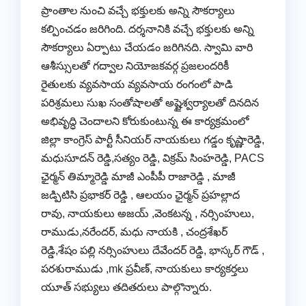
ప్రాంతాల నుంచి వచ్చే భక్తులకు అన్ని సౌకర్యాలు
కల్పించడం జరిగింది. దర్శనానికి వచ్చే భక్తులకు అన్ని
సౌకర్యాలు ఏర్పాటు చేయడం జరిగినది. స్వామి వారి
ఆశీస్సులతో గద్వాల నియోజకవర్గ ప్రజలందరికీ
రైతులకు వ్యవసాయ వ్యవసాయ రంగంలో పాడి
పరిశ్రమలు సుఖ సంతోషాలతో అష్టైశ్వర్యాలతో దినదిన
అభివృద్ధి చెందాలని కోరుకుంటున్న ఈ కార్యక్రమంలో
జిల్లా కాంగ్రెస్ పార్టీ సీనియర్ నాయకులు గడ్డం కృష్ణారెడ్డి,
మధుసూదన్ రెడ్డి,సత్యం రెడ్డి, విక్రమ్ సింహరెడ్డి, PACS
ఛైర్మన్ తిమ్మారెడ్డి మాజీ ఎంపీపీ రాజారెడ్డి , మాజీ
జడ్పిటిసి ప్రభాకర్ రెడ్డి , ఆలయం ఛైర్మన్ ప్రహల్లాద
రావు, నాయకులు అజయ్ ,వెంకటన్న , నర్సింహులు,
రాముడు,నరేందర్, మధు నాయకి , చంద్రశేఖర్
రెడ్డి,శేషం పల్లి నర్సింహులు దేవేందర్ రెడ్డి, భాస్కర్ గౌడ్ ,
పరశురాముడు ,mk ప్రవీణ్, నాయకులు కార్యకర్తలు
యూత్ సభ్యులు తదితరులు పాల్గొన్నారు.