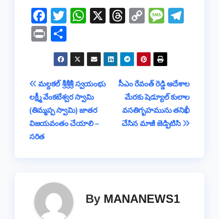
F
T
W
X
T
C
M
T
a
wi
h
hr
o
e
el
Pr
S
c
tt
at
e
p
ss
e
in
h
e
er
s
a
y
a
gr
t
ar
b
A
d
Li
g
a
e
Post
మల్దకల్ శ్రీశ్రీశ్రీ స్వయంభు
సీఎం రేవంత్ రెడ్డి ఆదేశాల
o
p
s
n
e
m
లక్ష్మీ వేంకటేశ్వర స్వామి
మేరకు షెడ్యూల్ కులాల
navigation
o
p
k
(తిమ్మప్ప స్వామి) జాతర
వసతిగృహమును తనిఖీ
k
విజయవంతం చేయాలి –
చేసిన మాజీ జెడ్పిటిసి
సరిత
By
MANANEWS1