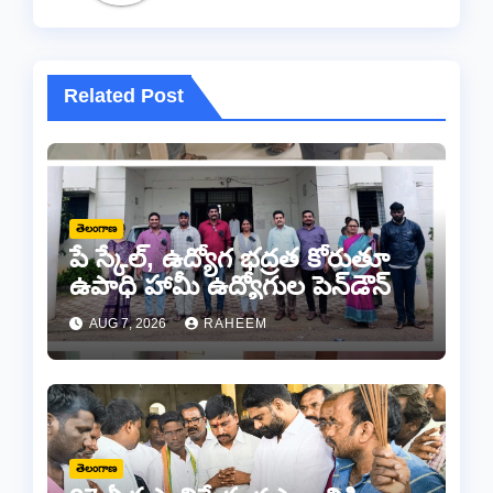
Related Post
తెలంగాణ
పే స్కేల్, ఉద్యోగ భద్రత కోరుతూ
ఉపాధి హామీ ఉద్యోగుల పెన్‌డౌన్
AUG 7, 2026
RAHEEM
తెలంగాణ