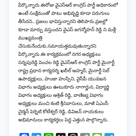
పేర్కొన్నారు.ఈరోజు వైఎస్ఆర్ కాంగ్రెస్ పార్టీ అధికారంలో
ఉంటే సంక్షేమంతో పాటు అభివృద్ధి కూడా పరుగులు
తీసేదని.. ప్రజలు భావిస్తున్నారని తెలిపారు.ప్రజల్లో
కూడా మార్పు వస్తుందని వైఎస్ జగన్మోహన్ రెడ్డి ని మళ్లీ
ముఖ్యమంత్రి
చేసుకునేందుకు.సమాయత్తమవుతున్నారని
పేర్కొన్నారు.ఈ కార్యక్రమంలో నగర అధ్యక్షులు
సన్నపురెడ్డి పెంచల రెడ్డి వైఎస్ఆర్ కాంగ్రెస్ పార్టీ మైనార్టీ
రాష్ట్ర ప్రధాన కార్యదర్శి ఖలీల్ అహ్మద్, మైనార్టీ సెల్
ఉపాధ్యక్షులు, హంజా హుస్సేని, వైసీపీ యువజన
విభాగం అధ్యక్షులు ఊటుకూరు నాగార్జున, విద్యార్థి
విభాగం అధ్యక్షులు ఆశ్రిత్ రెడ్డి, వాణిజ్య విభాగం
అధ్యక్షులు మంచి కంటి శ్రీనివాసులు, మాజీ ఏఎంసీ
చైర్మన్ పెర్నెటి కోటేశ్వర్ రెడ్డి, డివిజన్ నాయకులు
అభిమానులు కార్యకర్తలు పెద్ద ఎత్తున పాల్గొన్నారు.