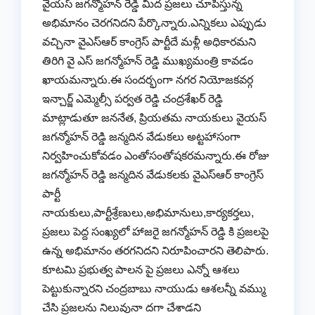
వైయస్ జగన్మోహన్ రెడ్డి మీద ప్రజలు చూపిస్తున్న
అభిమానం చెరగనిదని పేర్కొన్నారు.ఎన్నికలు ఎప్పుడు
వచ్చినా వైఎస్ఆర్ కాంగ్రెస్ పార్టీదే మళ్లీ అధికారమని
తిరిగి వై ఎస్ జగన్మోహన్ రెడ్డి ముఖ్యమంత్రి కావడం
ఖాయమన్నారు.ఈ సందర్భంగా నగర నియోజకవర్గ
ఇన్చార్జ్ ఎమ్మెల్సీ పర్వత రెడ్డి చంద్రశేఖర్ రెడ్డి
మాట్లాడుతూ జననేత, ప్రియతమ నాయకులు వైయస్
జగన్మోహన్ రెడ్డి జన్మదిన వేడుకలు అట్టహాసంగా
నిర్వహించుకోవడం ఎంతోసంతోషకరమన్నారు.ఈ రోజు
జగన్మోహన్ రెడ్డి జన్మదిన వేడుకలకు వైఎస్ఆర్ కాంగ్రెస్
పార్టీ
నాయకులు,పార్టీశ్రేణులు,అభిమానులు,కార్యకర్తలు,
ప్రజలు పెద్ద సంఖ్యలో హాజరై జగన్మోహన్ రెడ్డి కి ప్రజలపై
ఉన్న అభిమానం తరగనిదని నిరూపించారని తెలిపారు.
కూటమి ప్రభుత్వ పాలన పై ప్రజలు ఎన్నో ఆశలు
పెట్టుకున్నారని చంద్రబాబు నాయుడు ఆశలన్నీ వమ్ము
చేసి ప్రజలను నిలువునా దగా చేశాడని