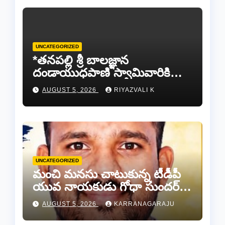
UNCATEGORIZED
*తనపల్లి శ్రీ బాలజ్ఞాన
దండాయుధపాణి స్వామివారికి
పట్టువస్త్రాలు సమర్పించిన తుడా
AUGUST 5, 2026
RIYAZVALI K
ఛైర్మన్ డాక్టర్ డాలర్స్ దివాకర్
రెడ్డి…
UNCATEGORIZED
మంచి మనసు చాటుకున్న టీడీపీ
యువ నాయకుడు గోధా సుందర్
రెడ్డి.
AUGUST 5, 2026
KARRANAGARAJU