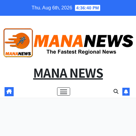
Skip
Thu. Aug 6th, 2026
4:36:40 PM
to
content
MANA NEWS