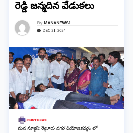
రెడ్డి జన్మదిన వేడుకలు
By
MANANEWS1
DEC 21, 2024
మన న్యూస్:
నెల్లూరు నగర నియోజకవర్గం లో