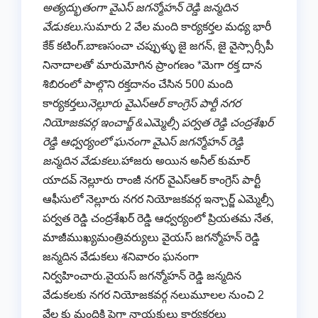
అత్యద్భుతంగా వైఎస్ జగన్మోహన్ రెడ్డి జన్మదిన
వేడుకలు.
సుమారు 2 వేల మంది కార్యకర్తల మధ్య భారీ
కేక్ కటింగ్.బాణసంచా చప్పుళ్ళు జై జగన్, జై వైస్సార్సీపీ
నినాదాలతో మారుమోగిన ప్రాంగణం *మెగా రక్త దాన
శిబిరంలో పాల్గొని రక్తదానం చేసిన 500 మంది
కార్యకర్తలు
నెల్లూరు వైఎస్ఆర్ కాంగ్రెస్ పార్టీ నగర
నియోజకవర్గ ఇంచార్జ్ &ఎమ్మెల్సీ పర్వత రెడ్డి చంద్రశేఖర్
రెడ్డి ఆధ్వర్యంలో ఘనంగా వైఎస్ జగన్మోహన్ రెడ్డి
జన్మదిన వేడుకలు.
హాజరు అయిన అనీల్ కుమార్
యాదవ్ నెల్లూరు రాంజీ నగర్ వైఎస్ఆర్ కాంగ్రెస్ పార్టీ
ఆఫీసులో నెల్లూరు నగర నియోజకవర్గ ఇన్చార్జ్ ఎమ్మెల్సీ
పర్వత రెడ్డి చంద్రశేఖర్ రెడ్డి ఆధ్వర్యంలో ప్రియతమ నేత,
మాజీముఖ్యమంత్రివర్యులు వైయస్ జగన్మోహన్ రెడ్డి
జన్మదిన వేడుకలు శనివారం ఘనంగా
నిర్వహించారు.వైయస్ జగన్మోహన్ రెడ్డి జన్మదిన
వేడుకలకు నగర నియోజకవర్గ నలుమూలల నుంచి 2
వేల కు మందికి పైగా నాయకులు కార్యకర్తలు