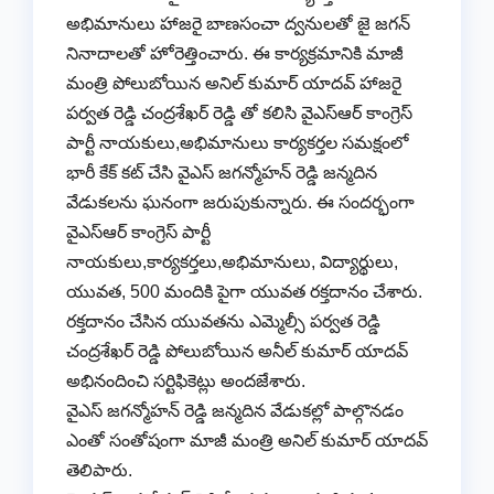
అభిమానులు హాజరై బాణసంచా ద్వనులతో జై జగన్
నినాదాలతో హోరెత్తించారు. ఈ కార్యక్రమానికి మాజీ
మంత్రి పోలుబోయిన అనిల్ కుమార్ యాదవ్ హాజరై
పర్వత రెడ్డి చంద్రశేఖర్ రెడ్డి తో కలిసి వైఎస్ఆర్ కాంగ్రెస్
పార్టీ నాయకులు,అభిమానులు కార్యకర్తల సమక్షంలో
భారీ కేక్ కట్ చేసి వైఎస్ జగన్మోహన్ రెడ్డి జన్మదిన
వేడుకలను ఘనంగా జరుపుకున్నారు. ఈ సందర్భంగా
వైఎస్ఆర్ కాంగ్రెస్ పార్టీ
నాయకులు,కార్యకర్తలు,అభిమానులు, విద్యార్థులు,
యువత, 500 మందికి పైగా యువత రక్తదానం చేశారు.
రక్తదానం చేసిన యువతను ఎమ్మెల్సీ పర్వత రెడ్డి
చంద్రశేఖర్ రెడ్డి పోలుబోయిన అనీల్ కుమార్ యాదవ్
అభినందించి సర్టిఫికెట్లు అందజేశారు.
వైఎస్ జగన్మోహన్ రెడ్డి జన్మదిన వేడుకల్లో పాల్గొనడం
ఎంతో సంతోషంగా మాజీ మంత్రి అనిల్ కుమార్ యాదవ్
తెలిపారు.