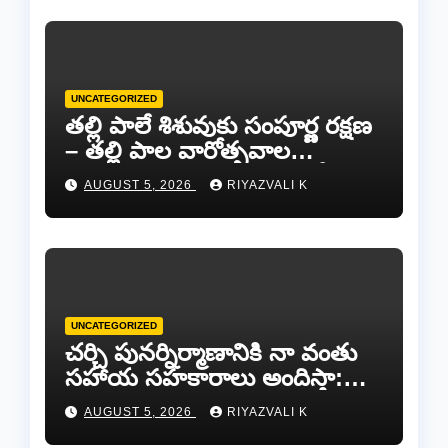
UNCATEGORIZED
తల్లి పాలే శిశువుకు సంపూర్ణ రక్షణ
– తల్లి పాల వారోత్సవాల
సందర్భంగా అవగాహన ర్యాలీ…
AUGUST 5, 2026
RIYAZVALI K
UNCATEGORIZED
చర్చి పునర్నిర్మాణానికి నా వంతు
సహాయ సహకారాలు అందిస్తా:
చంద్రగిరి ఎమ్మెల్యే పులివర్తి నాని.
AUGUST 5, 2026
RIYAZVALI K