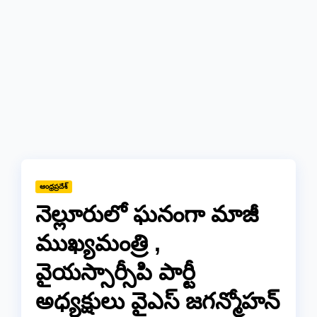
ఆంధ్రప్రదేశ్
నెల్లూరులో ఘనంగా మాజీ
ముఖ్యమంత్రి ,
వైయస్సార్సీపి పార్టీ
అధ్యక్షులు వైఎస్ జగన్మోహన్