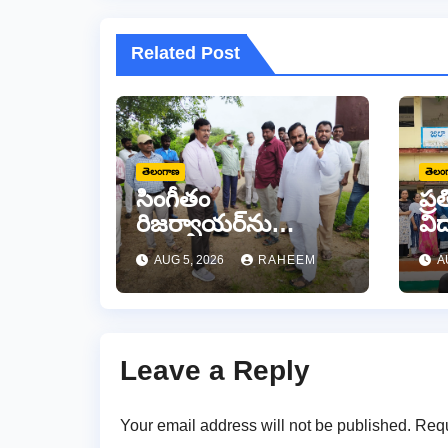
Related Post
తెలంగాణ
తెలం
సింగీతం
ప్
రిజర్వాయర్‌ను
విద
పరిశీలించిన
ప్
AUG 5, 2026
RAHEEM
A
బాన్సువాడ ఆర్డీవో
బహ
రవీందర్ రెడ్డి
Leave a Reply
Your email address will not be published.
Requ