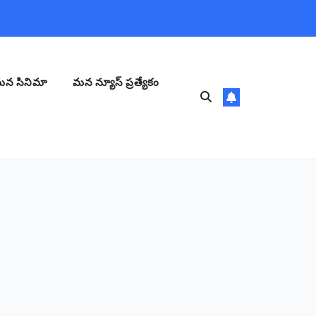
న సినిమా
మన న్యూస్ ప్రత్యేకం