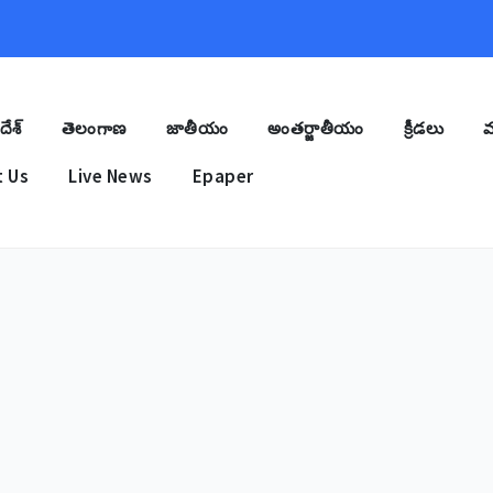
దేశ్
తెలంగాణ
జాతీయం
అంతర్జాతీయం
క్రీడలు
మ
 Us
Live News
Epaper