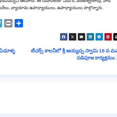
దించవచ్చని తెలిపారు. ఈ సమావేశంలో ఎంపీ ఓ వెంకటేశ్వరరావు, హెడ్
 సెక్రటరీలు, వ్యాయామ ఉపాధ్యాయులు, ఉపాధ్యాయులు పాల్గొన్నారు.
T
Pr
S
el
in
h
e
t
ar
gr
e
 ఏడూళ్ళ
టీచర్స్ కాలనీలో శ్రీ అయ్యప్ప స్వామి 18 వ మ
a
పడిపూజ కార్యక్రమం
m