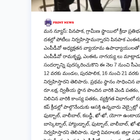
మన న్యూస్: పినపాక, గ్రామీణ స్థాయిలో క్రీడా ప్రతిభ
దశల్లో పోటీలు నిర్వహిస్తామన్నారని పినపాక ఎ
ఎంపీడీవో అధ్యక్షతన వ్యాయామ ఉపాధ్యాయులతో, గ
ఎంపీడీవో రామకృష్ణ, ఎంఈఓ నాగయ్య లు మాట్లాడుతూ
సందర్భాన్ని పురస్కరించుకొని ఈ నెల 7 నుంచి సీఎం
12 వరకు మండల, పురపాలిక, 16 నుంచి 21 వరకు జిల
నిర్వహిస్తారని తెలిపారు. ప్రథమ స్థానం సాధించిన
రూ.లక్ష, ద్వితీయ స్థాన పొందిన వారికి వెండి పతక
నిలిచిన వారికి కాంస్య పతకం, వ్యక్తిగత విభాగంలో 
కప్ క్రీడల్లో పాల్గొనేందుకు ఆసక్తి ఉన్నవారు వెబ్సైట
ఫుట్బాల్, వాలీబాల్, కబడ్డీ, ఖో-ఖో, యోగా ఉంటాయని, జిల్
బాస్కెట్బాల్, హ్యాండ్బాల్, ఫుట్బాల్, వాలీబాల్, ఖో-ఖో
నిర్వహిస్తారని తెలిపారు. పూర్తి వివరాలకు జిల్