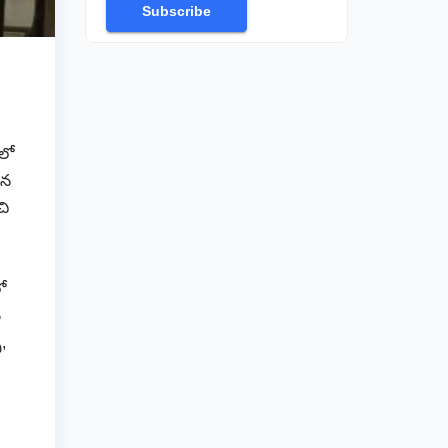
Subscribe
లో
ిన
చి
ో
ం
,
ు