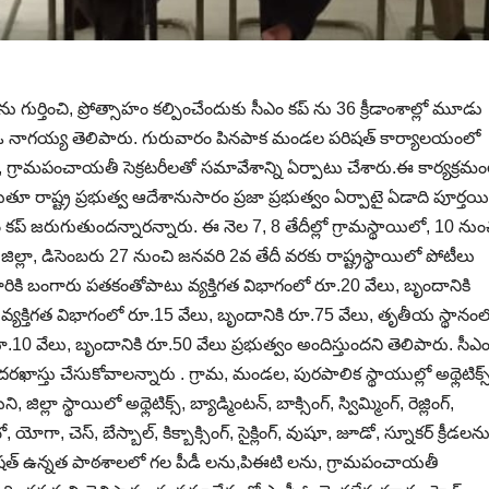
ను గుర్తించి, ప్రోత్సాహం కల్పించేందుకు సీఎం కప్ ను 36 క్రీడాంశాల్లో మూడు
ంఈఓ నాగయ్య తెలిపారు. గురువారం పినపాక మండల పరిషత్ కార్యాలయంలో
్రామపంచాయతీ సెక్రటరీలతో సమావేశాన్ని ఏర్పాటు చేశారు.ఈ కార్యక్రమం
 రాష్ట్ర ప్రభుత్వ ఆదేశానుసారం ప్రజా ప్రభుత్వం ఏర్పాటై ఏడాది పూర్తయ
 కప్ జరుగుతుందన్నారన్నారు. ఈ నెల 7, 8 తేదీల్లో గ్రామస్థాయిలో, 10 నుం
్లా, డిసెంబరు 27 నుంచి జనవరి 2వ తేదీ వరకు రాష్ట్రస్థాయిలో పోటీలు
 వారికి బంగారు పతకంతోపాటు వ్యక్తిగత విభాగంలో రూ.20 వేలు, బృందానికి
ం, వ్యక్తిగత విభాగంలో రూ.15 వేలు, బృందానికి రూ.75 వేలు, తృతీయ స్థానంల
రూ.10 వేలు, బృందానికి రూ.50 వేలు ప్రభుత్వం అందిస్తుందని తెలిపారు. సీఎ
్లో దరఖాస్తు చేసుకోవాలన్నారు . గ్రామ, మండల, పురపాలిక స్థాయుల్లో అథ్లెటిక్స్
లా స్థాయిలో అథ్లెటిక్స్, బ్యాడ్మింటన్, బాక్సింగ్, స్విమ్మింగ్, రెజ్లింగ్,
, యోగా, చెస్, బేస్బాల్, కిక్బాక్సింగ్, సైక్లింగ్, వుషూ, జూడో, స్నూకర్ క్రీడలన
లా పరిషత్ ఉన్నత పాఠశాలలో గల పీడీ లను,పిఈటి లను, గ్రామపంచాయతీ