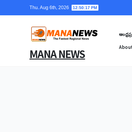
Skip
Thu. Aug 6th, 2026
12:50:18 PM
to
content
ఆంధ్రప్ర
About
MANA NEWS