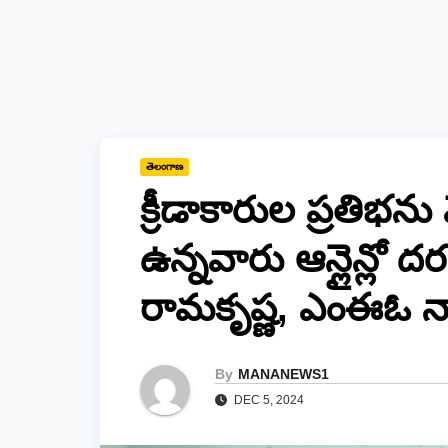
తెలంగాణ
క్రీడాకారుల ప్రతిభను 
ఉన్నవారు ఆన్లైన్లో ద
రామకృష్ణ, ఎంఈఓ 
By
MANANEWS1
DEC 5, 2024