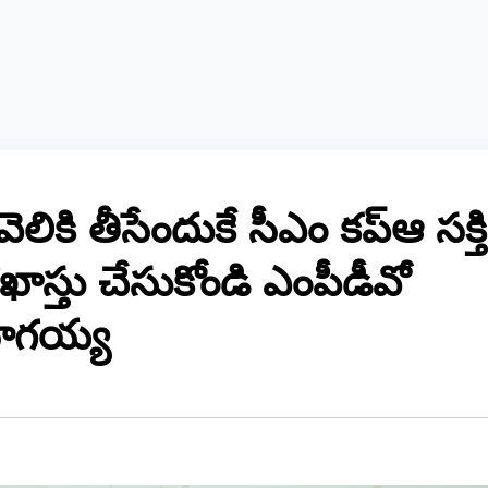
వెలికి తీసేందుకే సీఎం కప్ఆ సక్తి
రఖాస్తు చేసుకోండి ఎంపీడీవో
నాగయ్య