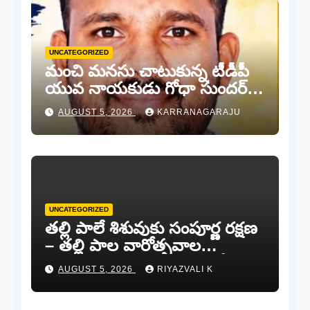
UNCATEGORIZED
మంచి మనసు చాటుకున్న టీడీపీ
యువ నాయకుడు గోధా సుందర్
రెడ్డి.
AUGUST 5, 2026
KARRANAGARAJU
UNCATEGORIZED
తల్లి పాలే శిశువుకు సంపూర్ణ రక్షణ
– తల్లి పాల వారోత్సవాల
సందర్భంగా అవగాహన ర్యాలీ…
AUGUST 5, 2026
RIYAZVALI K