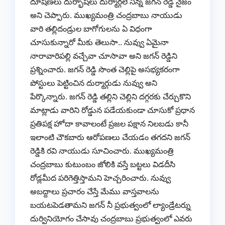
దూషణలు దుర్భాషలు దుర్మార్గలే నిన్న జగన్ రెడ్డి నైజం
అని చెప్పారు. ముఖ్యమంత్రి చంద్రబాబు నాయుడు
వారి తల్లిదండ్రుల బాగోగులను ఏ విధంగా
చూసుకున్నారో మీకు తెలుసా.. నువ్వు ఏమైనా
నారావారిపల్లి వచ్చేవా చూసావా అని జగన్ రెడ్డిని
ప్రశ్నించారు. జగన్ రెడ్డి సొంత చెల్లిపై అసభ్యకరంగా
పోస్టులు పెట్టించిన దుర్మార్గుడు నువ్వు అని
పేర్కొన్నారు. జగన్ రెడ్డి తల్లిని చెల్లిని దగ్గరకు చేర్చుకొని
మాట్లాడు వారిని రోడ్డున పడేయకుండా చూసుకో ప్రధాన
ప్రతిపక్ష హోదా కావాలంటే ప్రజల పక్షాన నిలబడు కానీ
ఇలాంటి చౌకబారు ఆరోపణలు చేయడం తగదని జగన్
రెడ్డికి రవి నాయుడు సూచించారు. ముఖ్యమంత్రి
చంద్రబాబు కుటుంబం జోలికి వస్తే బట్టలు విడదీసి
రోడ్లమీద పరిగెత్తిస్తామని హెచ్చరించారు. నువ్వు
అబద్దాలు ప్రచారం చేస్తే మేము వాస్తవాలను
బయటపెడతామని జగన్ నీ ప్రభుత్వంలో ల్యాండ్రేటర్ను
దుర్వినియోగం చేసావు చంద్రబాబు ప్రభుత్వంలో ఎవరు