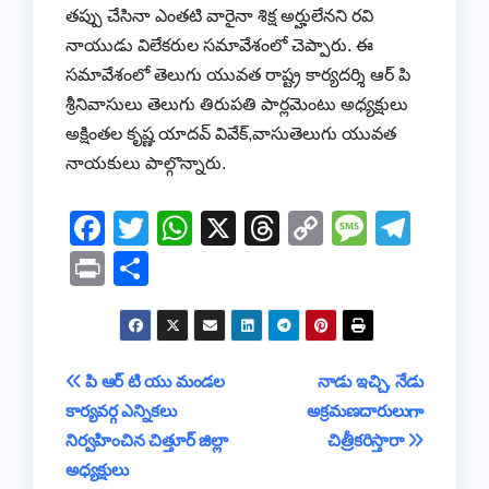
తప్పు చేసినా ఎంతటి వారైనా శిక్ష అర్హులేనని రవి
నాయుడు విలేకరుల సమావేశంలో చెప్పారు. ఈ
సమావేశంలో తెలుగు యువత రాష్ట్ర కార్యదర్శి ఆర్ పి
శ్రీనివాసులు తెలుగు తిరుపతి పార్లమెంటు అధ్యక్షులు
అక్షింతల కృష్ణ యాదవ్ వివేక్,వాసుతెలుగు యువత
నాయకులు పాల్గొన్నారు.
F
T
W
X
T
C
M
T
a
wi
h
hr
o
e
el
Pr
S
c
tt
at
e
p
ss
e
in
h
e
er
s
a
y
a
gr
t
ar
b
A
d
Li
g
a
e
Post
పి ఆర్ టి యు మండల
నాడు ఇచ్చి, నేడు
o
p
s
n
e
m
కార్యవర్గ ఎన్నికలు
అక్రమణదారులుగా
navigation
o
p
k
నిర్వహించిన చిత్తూర్ జిల్లా
చిత్రీకరిస్తారా
k
అధ్యక్షులు