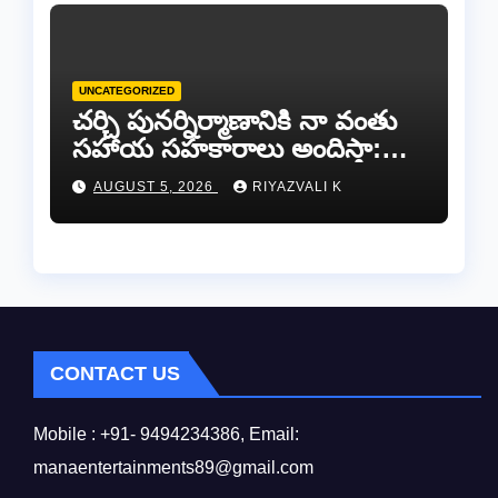
UNCATEGORIZED
చర్చి పునర్నిర్మాణానికి నా వంతు
సహాయ సహకారాలు అందిస్తా:
చంద్రగిరి ఎమ్మెల్యే పులివర్తి నాని.
AUGUST 5, 2026
RIYAZVALI K
CONTACT US
Mobile : +91- 9494234386, Email:
manaentertainments89@gmail.com