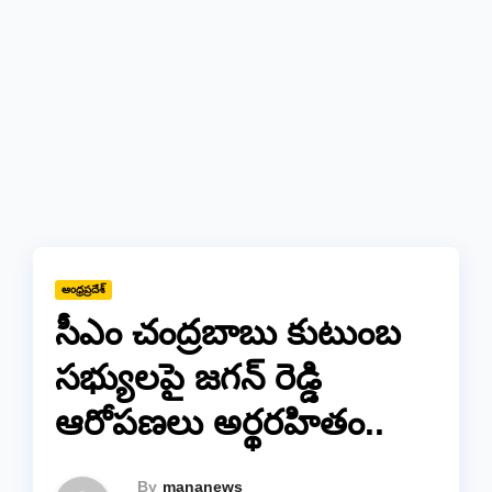
ఆంధ్రప్రదేశ్
సీఎం చంద్రబాబు కుటుంబ
సభ్యులపై జగన్ రెడ్డి
ఆరోపణలు అర్థరహితం..
By
mananews