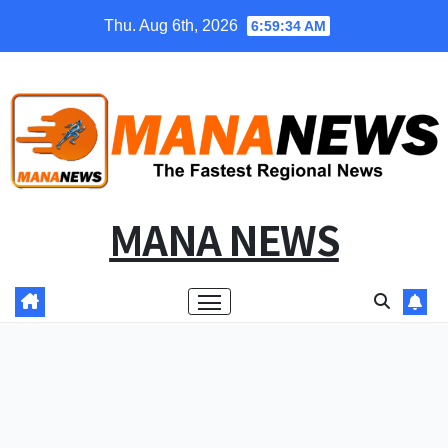
Skip
Thu. Aug 6th, 2026
6:59:35 AM
to
content
MANA NEWS