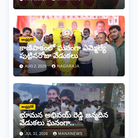
ప్రధానోత్సవం వేడుకలు
ఆంధ్రప్రదేశ్
కాణిపాకంలో ఘనంగా ఎమ్మెల్యే
పుట్టినరోజు వేడుకలు
AUG 2, 2026
NAGARAJA
ఆంధ్రప్రదేశ్
భూమన అభినయ్ రెడ్డి జన్మదిన
వేడుకలు ఘనంగా..
JUL 31, 2026
MANANEWS