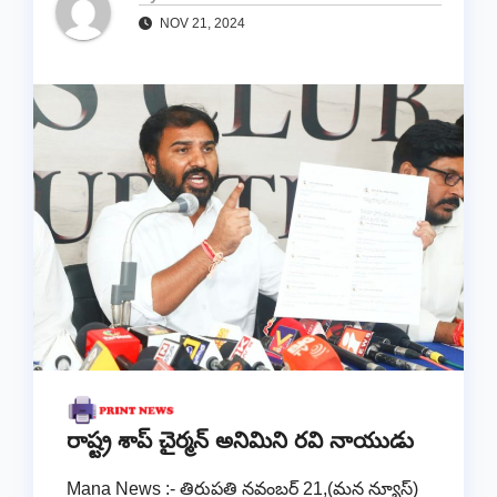
NOV 21, 2024
రాష్ట్ర శాప్ చైర్మన్ అనిమిని రవి నాయుడు
Mana News :- తిరుపతి నవంబర్ 21,(మన న్యూస్)