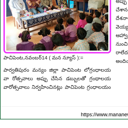
అప్పు
చేశాన
దేశన
వెయ్
ఆహ్వ
నుంచ
రాలేద
పాచిపెంట,నవంబర్14 ( మన న్యూస్ ):=
అంది
పార్వతిపురం మన్యం జిల్లా పాచిపెంట లోగ్రంధాలయ
వా రోత్సవాలు అప్పు చేసిన డబ్బులతో గ్రంథాలయ
వారోత్సవాలు నిర్వహించినట్లు పాచిపెంట గ్రంధాలయం
https://www.manane